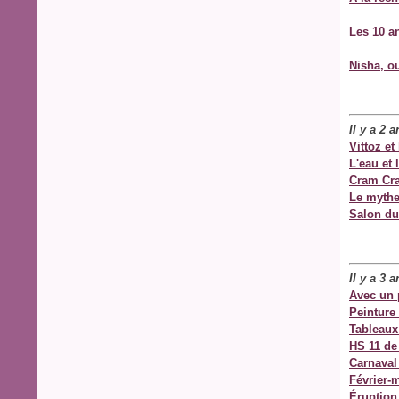
Les 10 an
Nisha, ou
Il y a 2 
Vittoz et
L'eau et 
Cram Cr
Le mythe
Salon du
Il y a 3 
Avec un 
Peinture 
Tableaux
HS 11 de
Carnaval
Février-
Éruption