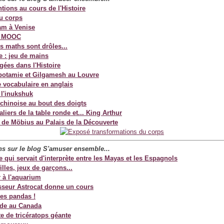
tions au cours de l'Histoire
u corps
m à Venise
u MOOC
s maths sont drôles...
e : jeu de mains
gées dans l'Histoire
otamie et Gilgamesh au Louvre
e vocabulaire en anglais
 l'inukshuk
 chinoise au bout des doigts
liers de la table ronde et... King Arthur
 de Möbius au Palais de la Découverte
ans sur le blog S'amuser
ensemble...
 qui servait d'interprète entre les Mayas et les Espagnols
illes, jeux de garçons...
r à l'aquarium
sseur Astrocat donne un cours
es pandas !
ande au Canada
e de tricératops géante