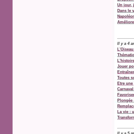
Un jour, 
Dans le 
Napoléon
Améliore
Il y a 4 
L'Oiseau
Thémati
L'histoi
Jouer pou
Entraîne
Toutes s
Etre une
Carnaval
Favoriser
Plongée 
Remplacer
La vie : 
Transfor
Il y a 5 