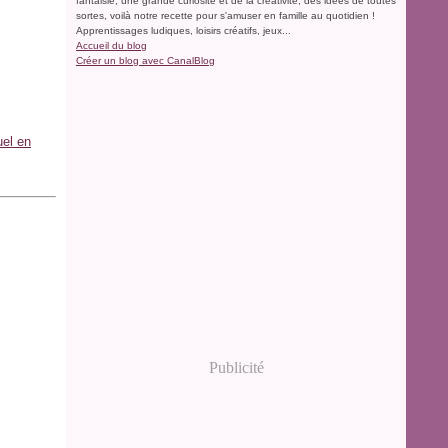
fantaisie, une grande curiosité et de la créativité, des idées de toutes
sortes, voilà notre recette pour s'amuser en famille au quotidien !
Apprentissages ludiques, loisirs créatifs, jeux...
Accueil du blog
Créer un blog avec CanalBlog
uel en
Publicité