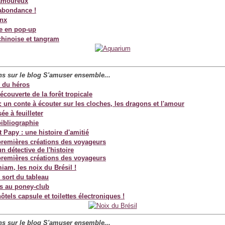
amoureux
abondance !
ynx
e en pop-up
chinoise et tangram
ans sur le blog S'amuser
ensemble...
r du héros
découverte de la forêt tropicale
 un conte à écouter sur les cloches, les dragons et l'amour
ée à feuilleter
bibliographie
t Papy : une histoire d'amitié
premières créations des voyageurs
n détective de l'histoire
premières créations des voyageurs
miam, les noix du Brésil !
 sort du tableau
s au poney-club
ôtels capsule et toilettes électroniques !
ans sur le blog S'amuser
ensemble...