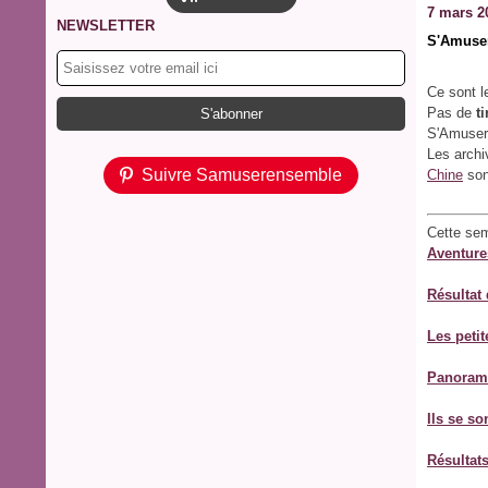
7 mars 2
NEWSLETTER
S'Amuser
Ce sont l
Pas de
t
S'Amuser
Les arch
Suivre Samuserensemble
Chine
son
Cette se
Aventure
Résultat
Les petit
Panorama 
Ils se so
Résultat