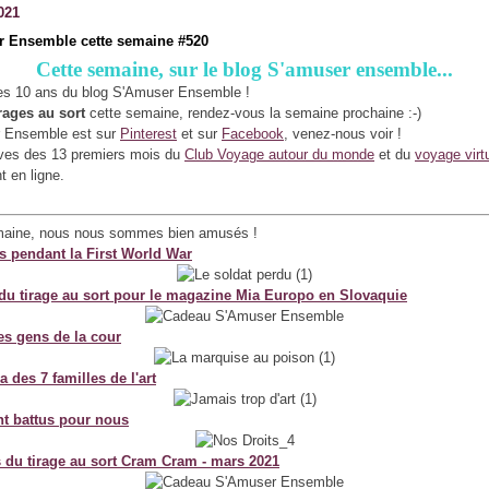
021
 Ensemble cette semaine #520
Cette semaine, sur le blog S'amuser ensemble...
es 10 ans du blog S'Amuser Ensemble !
irages au sort
cette semaine, rendez-vous la semaine prochaine :-)
 Ensemble est sur
Pinterest
et sur
Facebook
, venez-nous voir !
ives des 13 premiers mois du
Club Voyage autour du monde
et du
voyage virt
t en ligne.
maine, nous nous sommes bien amusés !
s pendant la First World War
 du tirage au sort pour le magazine Mia Europo en Slovaquie
es gens de la cour
des 7 familles de l'art
nt battus pour nous
s du tirage au sort Cram Cram - mars 2021