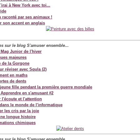
j'irai à New York avec toi...
vide
 raconté par ses animaux !
r son accent en anglais
ans sur le blog S'amuser
ensemble...
 Mag Junior de l'hiver
ques majeures
re de la Gorgone
r réviser avec Squla (2)
ment en maths
ortes de dents
 jeune fille pendant la première guerre mondiale
 Apprendre en s'amusant #2
 l'écoute et l'attention
dans le monde de l'informatique
 les cris par la joie
une longue histoire
mations chimiques
ans sur le blog S'amuser ensemble...