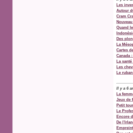
Les inven
Autour d
Cram Cra
Nouvea
Quand le
Indonési
Des plon
La Mésop
Cartes d
Canada :
La santé
Les cheva
Le ruban
Il y a 6 
La femme
Jeux de f
Petit tou
Le Profe
Encore d
De l'Irl
Empreint