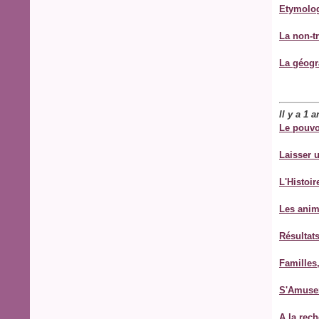
Etymolog
La non-tr
La géogr
Il y a 1 
Le pouvo
Laisser 
L'Histoir
Les anim
Résultat
Familles
S'Amuser
A la rec