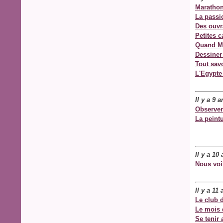
Marathon
La passio
Des ouvr
Petites 
Quand My
Dessiner
Tout sav
L'Egypte
Il y a 9 
Observer
La peint
Il y a 10
Nous voi
Il y a 11
Le club d
Le mois 
Se tenir