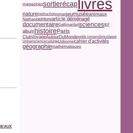
livres
récap
sortie
magazines
nature
jeu
musée
animaux
roman
instruction
article déménagé
peinture
Nathan
sciences
documentaire
Gallimard
art
IEF
histoire
Paris
album
ClubVoyageAutourDuMonde
bricolage
petits romans
cahier d'activités
Usborne
Universcience
cuisine
géographie
mathématiques
ADEAUX