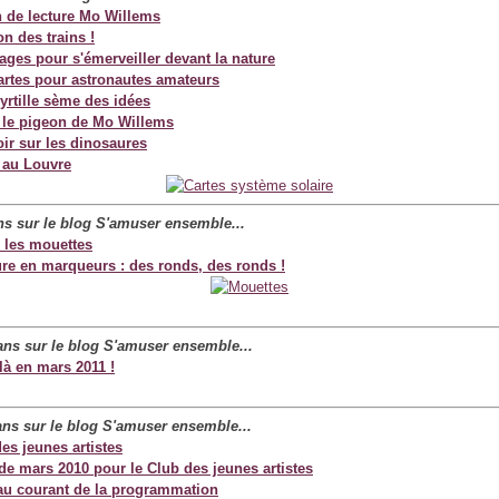
 de lecture Mo Willems
n des trains !
ages pour s'émerveiller devant la nature
cartes pour astronautes amateurs
rtille sème des idées
 le pigeon de Mo Willems
oir sur les dinosaures
 au Louvre
ans sur le blog S'amuser
ensemble...
 les mouettes
ure en marqueurs : des ronds, des ronds !
 ans sur le blog S'amuser
ensemble...
là en mars 2011 !
 ans sur le blog S'amuser
ensemble...
es jeunes artistes
de mars 2010 pour le Club des jeunes artistes
 au courant de la programmation