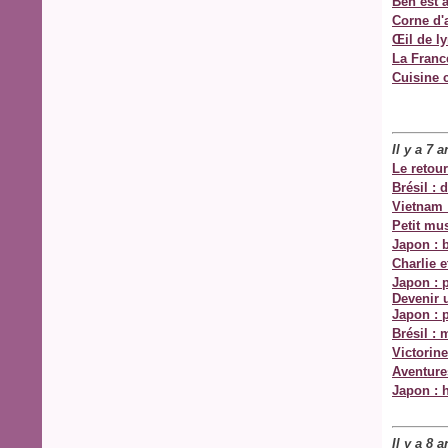
Ben est 
Corne d'
Œil de l
La Franc
Cuisine 
Il y a 7 
Le retou
Brésil : 
Vietnam :
Petit mus
Japon : 
Charlie e
Japon : 
Devenir u
Japon : 
Brésil : 
Victorine
Aventure
Japon : h
Il y a 8 