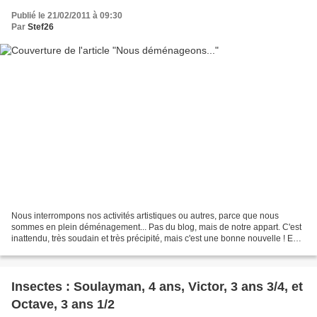
Publié le 21/02/2011 à 09:30
Par
Stef26
Nous interrompons nos activités artistiques ou autres, parce que nous
sommes en plein déménagement... Pas du blog, mais de notre appart. C'est
inattendu, très soudain et très précipité, mais c'est une bonne nouvelle ! En
attendant, je vais essayer de...
Insectes : Soulayman, 4 ans, Victor, 3 ans 3/4, et
Octave, 3 ans 1/2