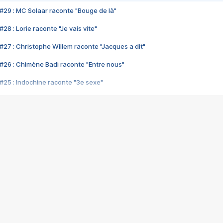
#29 : MC Solaar raconte "Bouge de là"
28 : Lorie raconte "Je vais vite"
#27 : Christophe Willem raconte "Jacques a dit"
#26 : Chimène Badi raconte "Entre nous"
#25 : Indochine raconte "3e sexe"
#24 : Zaho raconte "C'est chelou"
#23 : Patrick Bruel raconte "Au café des délices"
#22 : Kyo raconte "Le chemin"
#21 : Nolwenn Leroy raconte "Cassé"
#20 : Patrick Hernandez raconte "Born to be alive"
#19 : Lorie raconte "Près de moi"
#18 : Michael Jones raconte "A nos actes manqués" (avec Jean-Jacque