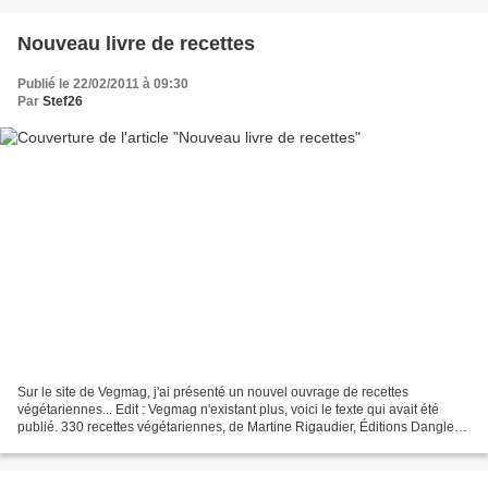
Nouveau livre de recettes
Publié le 22/02/2011 à 09:30
Par
Stef26
Sur le site de Vegmag, j'ai présenté un nouvel ouvrage de recettes
végétariennes... Edit : Vegmag n'existant plus, voici le texte qui avait été
publié. 330 recettes végétariennes, de Martine Rigaudier, Éditions Dangles
(2007) – 16 € Ce qu'on y trouve...