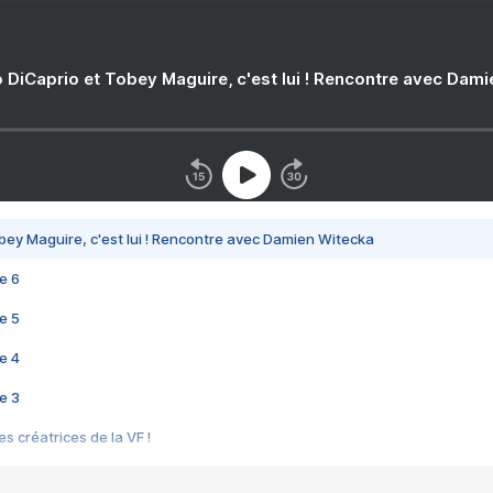
 DiCaprio et Tobey Maguire, c'est lui ! Rencontre avec Dam
bey Maguire, c'est lui ! Rencontre avec Damien Witecka
e 6
e 5
e 4
e 3
s créatrices de la VF !
e 2