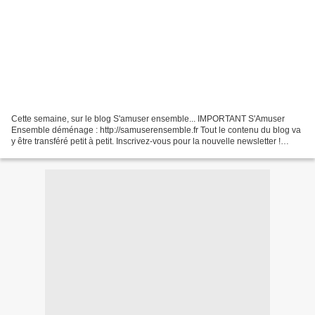
Cette semaine, sur le blog S'amuser ensemble... IMPORTANT S'Amuser
Ensemble déménage : http://samuserensemble.fr Tout le contenu du blog va
y être transféré petit à petit. Inscrivez-vous pour la nouvelle newsletter !
S'Amuser Ensemble est sur Pinterest...