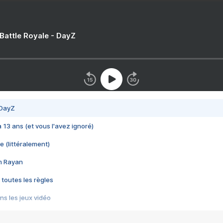
 Battle Royale - DayZ
 DayZ
 a 13 ans (et vous l'avez ignoré)
e (littéralement)
im Rayan
 toutes les règles
s les jeux vidéo
us choquant de Rockstar ? - Le scandale BULLY