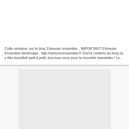
Cette semaine, sur le blog S'amuser ensemble... IMPORTANT S'Amuser
Ensemble déménage : http://samuserensemble.fr Tout le contenu du blog va
y être transféré petit à petit. Inscrivez-vous pour la nouvelle newsletter ! Le
tirage au sort presse de la semaine...