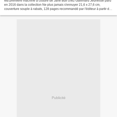
Ma première machine à coudre de Jane Bull chez Gallimard Jeunesse paru
en 2016 dans la collection Ne plus jamais s'ennuyer 21,6 x 27,6 cm,
couverture souple à rabats, 128 pages recommandé par l'éditeur à partir de
8 ans Description : Cet ouvrage s'adresse...
Publicité