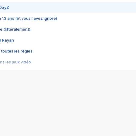
 DayZ
 a 13 ans (et vous l'avez ignoré)
e (littéralement)
im Rayan
 toutes les règles
s les jeux vidéo
us choquant de Rockstar ? - Le scandale BULLY
e plus moche de Steam
du RÊVE tourne au CAUCHEMAR
pendant 8 heures
it… à tort
umiliés par un jeu vidéo