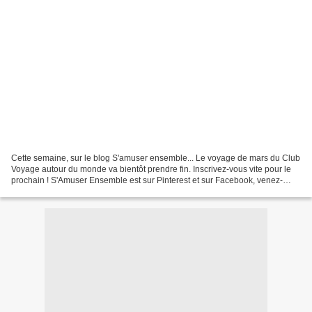
Cette semaine, sur le blog S'amuser ensemble... Le voyage de mars du Club
Voyage autour du monde va bientôt prendre fin. Inscrivez-vous vite pour le
prochain ! S'Amuser Ensemble est sur Pinterest et sur Facebook, venez-
nous voir ! Cette semaine, on s'est...