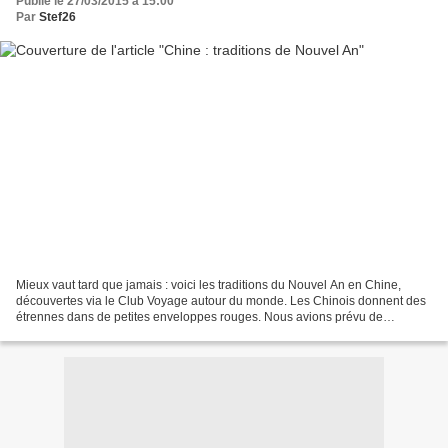
Publié le 27/03/2015 à 15:00
Par
Stef26
Mieux vaut tard que jamais : voici les traditions du Nouvel An en Chine,
découvertes via le Club Voyage autour du monde. Les Chinois donnent des
étrennes dans de petites enveloppes rouges. Nous avions prévu de
fabriquer les nôtres, mais nous avons finalement...