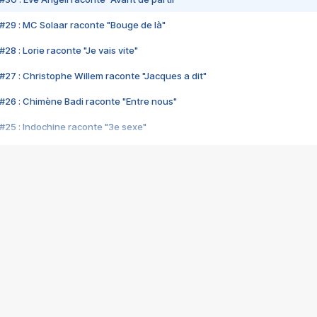
#29 : MC Solaar raconte "Bouge de là"
28 : Lorie raconte "Je vais vite"
#27 : Christophe Willem raconte "Jacques a dit"
#26 : Chimène Badi raconte "Entre nous"
#25 : Indochine raconte "3e sexe"
#24 : Zaho raconte "C'est chelou"
#23 : Patrick Bruel raconte "Au café des délices"
#22 : Kyo raconte "Le chemin"
#21 : Nolwenn Leroy raconte "Cassé"
#20 : Patrick Hernandez raconte "Born to be alive"
#19 : Lorie raconte "Près de moi"
#18 : Michael Jones raconte "A nos actes manqués" (avec Jean-Jacque