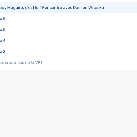
bey Maguire, c'est lui ! Rencontre avec Damien Witecka
e 6
e 5
e 4
e 3
s créatrices de la VF !
e 2
e 1
e Mektoub My Love arrive enfin ! Rencontre avec Shaïn Boumedine et Sal
i : après Toni en famille
elle réalise le bouleversant Dites lui que je l'aime
ais ! Rencontre autour de Vie privée de Rebecca Zlotowski