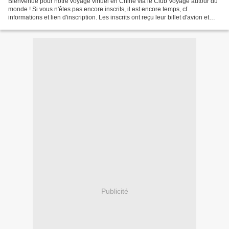
Bienvenue pour notre voyage virtuel en Chine via le Club Voyage autour du
monde ! Si vous n'êtes pas encore inscrits, il est encore temps, cf.
informations et lien d'inscription. Les inscrits ont reçu leur billet d'avion et
autres documents de voyage....
Publicité