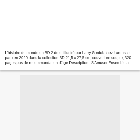
L'histoire du monde en BD 2 de et illustré par Larry Gonick chez Larousse
paru en 2020 dans la collection BD 21,5 x 27,5 cm, couverture souple, 320
pages pas de recommandation d'âge Description : S'Amuser Ensemble a
déménagé. Retrouvez l'article sur L'histoire...