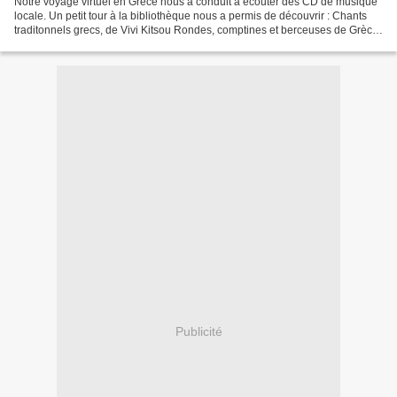
Notre voyage virtuel en Grèce nous a conduit à écouter des CD de musique
locale. Un petit tour à la bibliothèque nous a permis de découvrir : Chants
traditonnels grecs, de Vivi Kitsou Rondes, comptines et berceuses de Grèce,
de Mandragore Musiques de...
Publicité