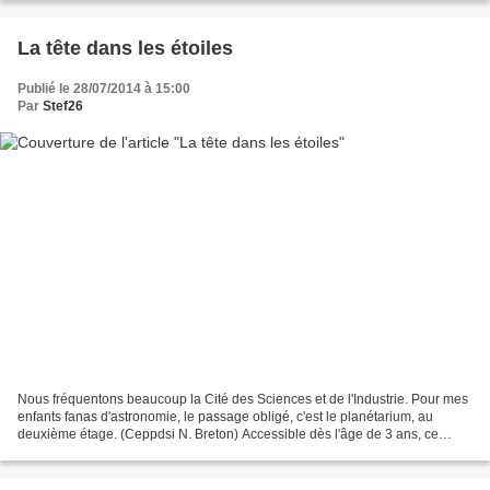
La tête dans les étoiles
Publié le 28/07/2014 à 15:00
Par
Stef26
Nous fréquentons beaucoup la Cité des Sciences et de l'Industrie. Pour mes
enfants fanas d'astronomie, le passage obligé, c'est le planétarium, au
deuxième étage. (Ceppdsi N. Breton) Accessible dès l'âge de 3 ans, ce
planétarium est un cinéma immersif,...