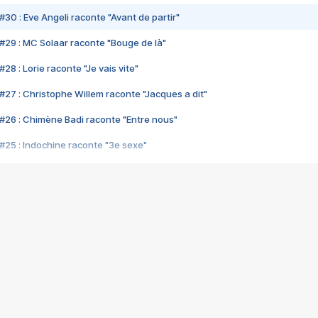
#30 : Eve Angeli raconte "Avant de partir"
#29 : MC Solaar raconte "Bouge de là"
28 : Lorie raconte "Je vais vite"
#27 : Christophe Willem raconte "Jacques a dit"
#26 : Chimène Badi raconte "Entre nous"
#25 : Indochine raconte "3e sexe"
#24 : Zaho raconte "C'est chelou"
#23 : Patrick Bruel raconte "Au café des délices"
#22 : Kyo raconte "Le chemin"
#21 : Nolwenn Leroy raconte "Cassé"
#20 : Patrick Hernandez raconte "Born to be alive"
#19 : Lorie raconte "Près de moi"