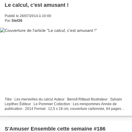
Le calcul, c'est amusant !
Publié le 28/07/2014 à 10:00
Par
Stef26
Titre : Les merveilles du calcul Auteur : Benoït Rittaud Illustrateur : Sylvain
Lepithec Éditeur : Le Pommier Collection : Les minipommes Année de
publication : 2014 Format : 12,5 x 18 cm, couverture cartonnée, 64 pages
Description : Dans ce petit roman,...
S'Amuser Ensemble cette semaine #186