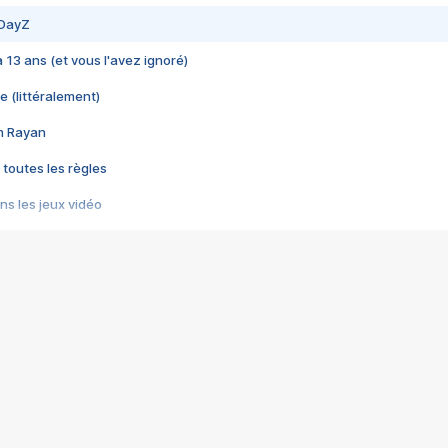
 DayZ
 a 13 ans (et vous l'avez ignoré)
e (littéralement)
im Rayan
 toutes les règles
s les jeux vidéo
us choquant de Rockstar ? - Le scandale BULLY
e plus moche de Steam
du RÊVE tourne au CAUCHEMAR
pendant 8 heures
it… à tort
umiliés par un jeu vidéo