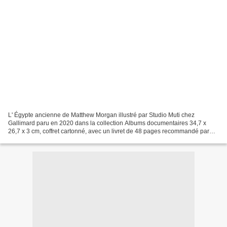
L' Égypte ancienne de Matthew Morgan illustré par Studio Muti chez
Gallimard paru en 2020 dans la collection Albums documentaires 34,7 x
26,7 x 3 cm, coffret cartonné, avec un livret de 48 pages recommandé par
l'éditeur à partir de 8 ans Description :...