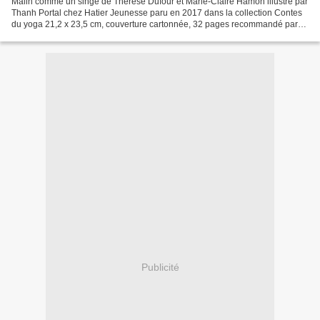
Malin comme un singe de Thérèse Dufour et Marie-Claire Hamon illustré par
Thanh Portal chez Hatier Jeunesse paru en 2017 dans la collection Contes
du yoga 21,2 x 23,5 cm, couverture cartonnée, 32 pages recommandé par
l'éditeur dès 4 ans Description :...
Publicité