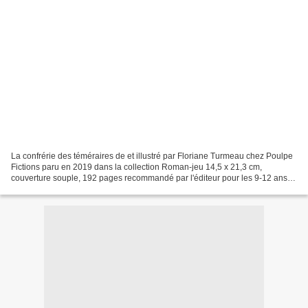
La confrérie des téméraires de et illustré par Floriane Turmeau chez Poulpe
Fictions paru en 2019 dans la collection Roman-jeu 14,5 x 21,3 cm,
couverture souple, 192 pages recommandé par l'éditeur pour les 9-12 ans
Description : Alix et Théo, des jumeaux,...