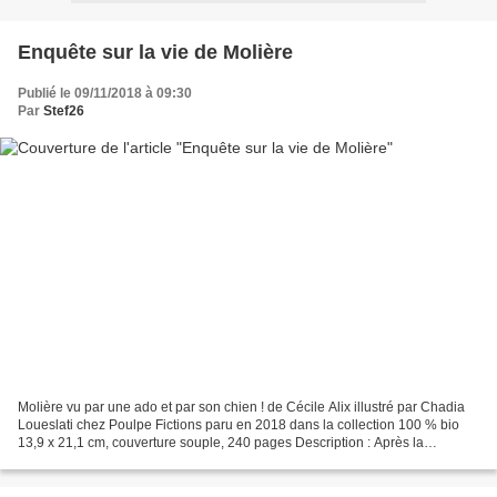
Enquête sur la vie de Molière
Publié le 09/11/2018 à 09:30
Par
Stef26
Molière vu par une ado et par son chien ! de Cécile Alix illustré par Chadia
Loueslati chez Poulpe Fictions paru en 2018 dans la collection 100 % bio
13,9 x 21,1 cm, couverture souple, 240 pages Description : Après la
biographie de Léonard de Vinci, voici...