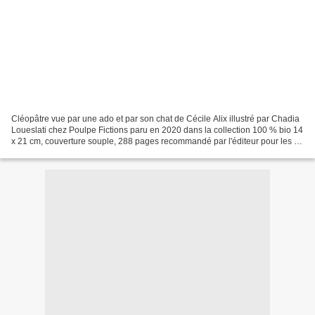
Cléopâtre vue par une ado et par son chat de Cécile Alix illustré par Chadia
Loueslati chez Poulpe Fictions paru en 2020 dans la collection 100 % bio 14
x 21 cm, couverture souple, 288 pages recommandé par l'éditeur pour les 8-
12 ans Description : S'Amuser...