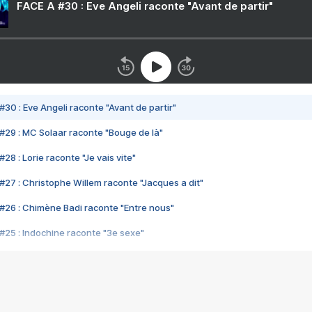
FACE A #30 : Eve Angeli raconte "Avant de partir"
#30 : Eve Angeli raconte "Avant de partir"
#29 : MC Solaar raconte "Bouge de là"
28 : Lorie raconte "Je vais vite"
#27 : Christophe Willem raconte "Jacques a dit"
#26 : Chimène Badi raconte "Entre nous"
#25 : Indochine raconte "3e sexe"
#24 : Zaho raconte "C'est chelou"
#23 : Patrick Bruel raconte "Au café des délices"
#22 : Kyo raconte "Le chemin"