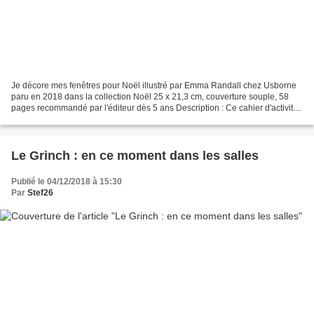
Je décore mes fenêtres pour Noël illustré par Emma Randall chez Usborne
paru en 2018 dans la collection Noël 25 x 21,3 cm, couverture souple, 58
pages recommandé par l'éditeur dès 5 ans Description : Ce cahier d'activités
contient 14 scènes de Noël en...
Le Grinch : en ce moment dans les salles
Publié le 04/12/2018 à 15:30
Par
Stef26