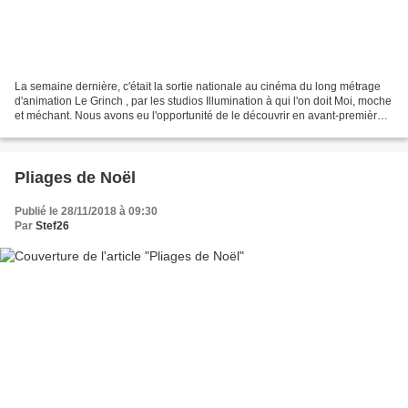
La semaine dernière, c'était la sortie nationale au cinéma du long métrage
d'animation Le Grinch , par les studios Illumination à qui l'on doit Moi, moche
et méchant. Nous avons eu l'opportunité de le découvrir en avant-première
au Grand Rex. Le Grinch,...
Pliages de Noël
Publié le 28/11/2018 à 09:30
Par
Stef26