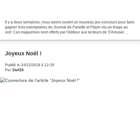
Il y a deux semaines, nous avons ouvert un nouveau jeu-concours pour faire
gagner trois exemplaires du Journal de Fanette et Filipin via un tirage au
sort. Ces magazines sont offerts par l'éditeur aux lecteurs de S'Amuser
Ensemble. Voici le moment d'indiquer...
Joyeux Noël !
Publié le 24/12/2018 à 12:30
Par
Stef26