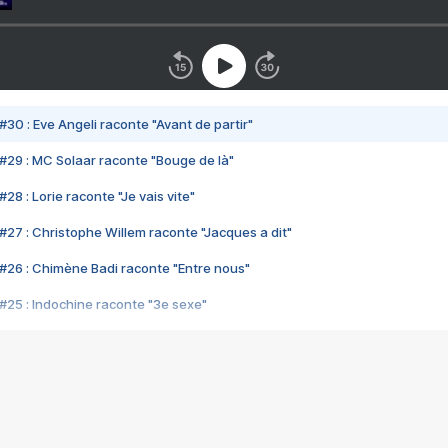
#30 : Eve Angeli raconte "Avant de partir"
#29 : MC Solaar raconte "Bouge de là"
28 : Lorie raconte "Je vais vite"
#27 : Christophe Willem raconte "Jacques a dit"
#26 : Chimène Badi raconte "Entre nous"
#25 : Indochine raconte "3e sexe"
#24 : Zaho raconte "C'est chelou"
#23 : Patrick Bruel raconte "Au café des délices"
#22 : Kyo raconte "Le chemin"