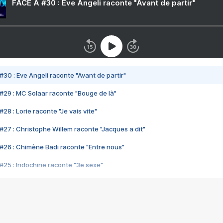
FACE A #30 : Eve Angeli raconte "Avant de partir"
#30 : Eve Angeli raconte "Avant de partir"
#29 : MC Solaar raconte "Bouge de là"
28 : Lorie raconte "Je vais vite"
#27 : Christophe Willem raconte "Jacques a dit"
#26 : Chimène Badi raconte "Entre nous"
#25 : Indochine raconte "3e sexe"
#24 : Zaho raconte "C'est chelou"
#23 : Patrick Bruel raconte "Au café des délices"
#22 : Kyo raconte "Le chemin"