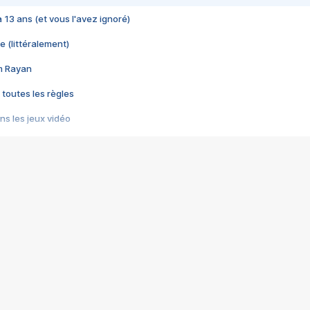
 a 13 ans (et vous l'avez ignoré)
e (littéralement)
im Rayan
 toutes les règles
s les jeux vidéo
us choquant de Rockstar ? - Le scandale BULLY
e plus moche de Steam
du RÊVE tourne au CAUCHEMAR
pendant 8 heures
it… à tort
umiliés par un jeu vidéo
ire - Final Fantasy 8