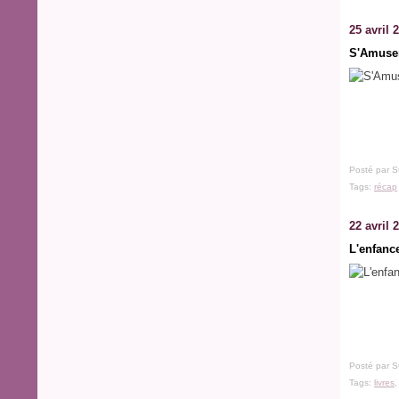
25 avril 
S'Amuser
Posté par S
Tags:
récap
22 avril 
L'enfanc
Posté par S
Tags:
livres