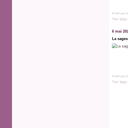
Posté par S
Tags:
livres
6 mai 20
La sages
Posté par S
Tags:
livres