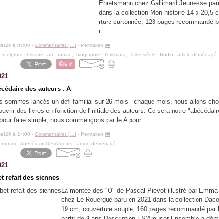
Ehretsmann chez Gallimard Jeunesse par
dans la collection Mon histoire 14 x 20,5
rture cartonnée, 128 pages recommandé par
r...
tef26 à 09:00 -
Commentaires [
…
]
- Permalien [
#
]
,
sculpture
,
histoire
,
art
,
roman
,
biographie
,
Gallimard
,
XIXe siècle
,
Rodin
,
article déménagé
021
écédaire des auteurs : A
 sommes lancés un défi familial sur 26 mois : chaque mois, nous allons chois
ouvrir des livres en fonction de l'initiale des auteurs. Ce sera notre "abécédai
 pour faire simple, nous commençons par le A pour...
tef26 à 14:00 -
Commentaires [
…
]
- Permalien [
#
]
,
roman
,
AbécédaireDesAuteurs
,
article déménagé
021
t refait des siennes
La montée des "O" de Pascal Prévot illustré par Emma
chez Le Rouergue paru en 2021 dans la collection Dac
19 cm, couverture souple, 160 pages recommandé par l'
partir de 9 ans Description : S'Amuser Ensemble a dé