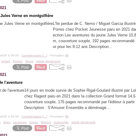
2021
 Jules Verne en montgolfière
L'île perdue de C. Nemo / Miguel Garcia illustr
Porres chez Pocket Jeunesse paru en 2021 dan
ection Les aventures du jeune Jules Verne 10,8
m, couverture souple, 192 pages recommandé pa
ur pour les 8-12 ans Description...
tef26 à 09:00 -
Commentaires [
…
]
- Permalien [
#
]
,
roman
,
Pocket
,
Verne
,
article déménagé
2021
e l'aventure
14 jours en mode survie de Sophie Rigal-Goulard illustré par L
chez Rageot paru en 2021 dans la collection Grand format 14,6
couverture souple, 176 pages recommandé par l'éditeur à partir
Description : S'Amuser Ensemble a déménagé....
tef26 à 09:00 -
Commentaires [
…
]
- Permalien [
#
]
e
,
livres
,
vacances
,
roman
,
Rageot
,
autonomie
,
article déménagé
2021