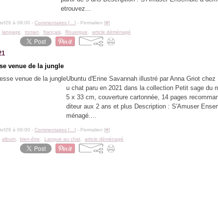
etrouvez...
tef26 à 09:00 -
Commentaires [
…
]
- Permalien [
#
]
,
langage
,
roman
,
français
,
Rouergue
,
article déménagé
21
se venue de la jungle
Ubuntu d'Erine Savannah illustré par Anna Griot chez
u chat paru en 2021 dans la collection Petit sage du
5 x 33 cm, couverture cartonnée, 14 pages recommand
diteur aux 2 ans et plus Description : S'Amuser Ense
ménagé....
tef26 à 09:00 -
Commentaires [
…
]
- Permalien [
#
]
,
album
,
bien-être
,
Langue au chat
,
article déménagé