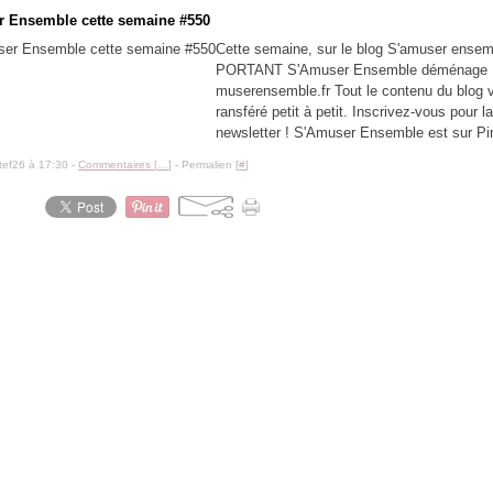
 Ensemble cette semaine #550
Cette semaine, sur le blog S'amuser ensem
PORTANT S'Amuser Ensemble déménage : 
muserensemble.fr Tout le contenu du blog v
ransféré petit à petit. Inscrivez-vous pour l
newsletter ! S'Amuser Ensemble est sur Pin
tef26 à 17:30 -
Commentaires [
…
]
- Permalien [
#
]