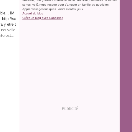
fantaisie, une grande curiosité et de la créativité, des idées de toutes
sortes, voilà notre recette pour s'amuser en famille au quotidien !
Apprentissages ludiques, loisirs créatifs, jeux...
ble... IM
Accueil du blog
Créer un blog avec CanalBlog
http://sa
a y être t
a nouvelle
terest...
Publicité