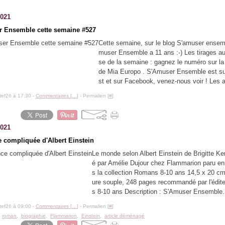
2021
 Ensemble cette semaine #527
Cette semaine, sur le blog S'amuser ensemb
muser Ensemble a 11 ans :-) Les tirages au
se de la semaine : gagnez le numéro sur la
de Mia Europo . S'Amuser Ensemble est su
st et sur Facebook, venez-nous voir ! Les a
tef26 à 17:30 -
Commentaires [
…
]
- Permalien [
#
]
2021
e compliquée d'Albert Einstein
Le monde selon Albert Einstein de Brigitte Kern
é par Amélie Dujour chez Flammarion paru e
s la collection Romans 8-10 ans 14,5 x 20 cm
ure souple, 248 pages recommandé par l'édite
s 8-10 ans Description : S'Amuser Ensemble.
tef26 à 09:00 -
Commentaires [
…
]
- Permalien [
#
]
,
roman
,
biographie
,
Flammarion
,
Einstein
,
article déménagé