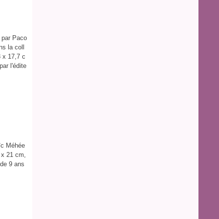
é par Paco
s la coll
 x 17,7 c
r l'édite
oïc Méhée
 x 21 cm,
 de 9 ans