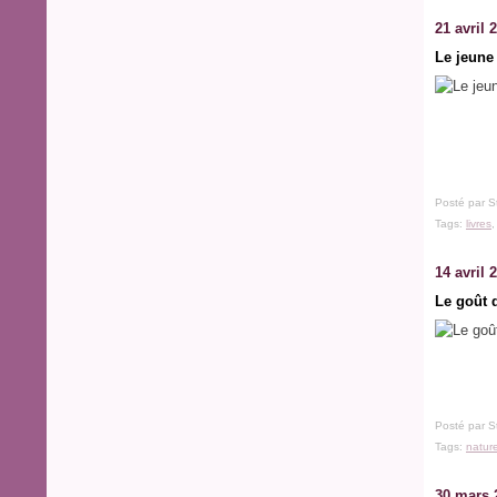
21 avril 
Le jeune
Posté par S
Tags:
livres
14 avril 
Le goût d
Posté par S
Tags:
natur
30 mars 