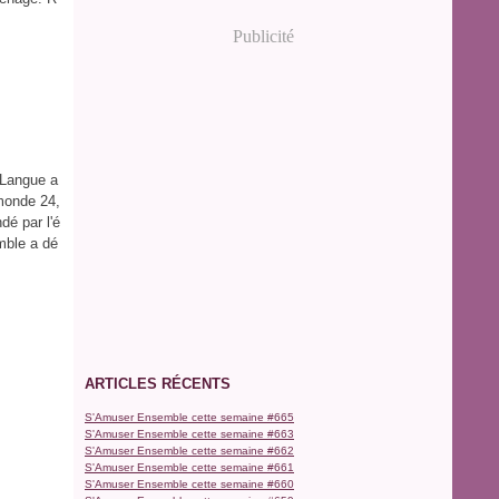
Publicité
 Langue a
 monde 24,
é par l'é
mble a dé
ARTICLES RÉCENTS
S'Amuser Ensemble cette semaine #665
S'Amuser Ensemble cette semaine #663
S'Amuser Ensemble cette semaine #662
S'Amuser Ensemble cette semaine #661
S'Amuser Ensemble cette semaine #660