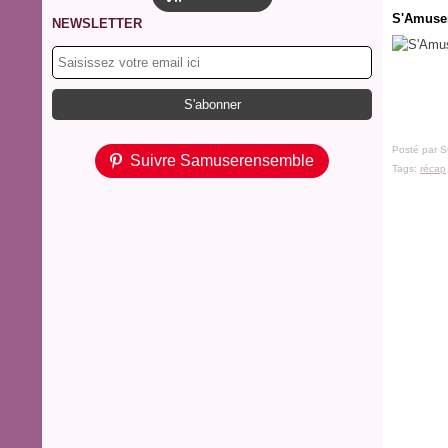
S'Amuser
NEWSLETTER
Posté par S
Suivre Samuserensemble
Tags:
récap