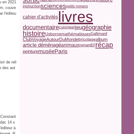
u en 2021
sciences
instruction
petits romans
 cm, couve
livres
 l'éditeu
cahier d'activités
documentaire
géographie
jeu
cuisine
art
histoire
Usborne
mathématiques
Gallimard
ClubVoyageAutourDuMonde
album
bricolage
récap
article déménagé
animaux
roman
IEF
Paris
musée
peinture
ir de reli
re des aut
 Constant
odac 14 x
éditeur à
ménagé. R