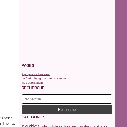
PAGES
A propos de l'auteure
Le Club Voyage autour du monde
Mes publications
RECHERCHE
CATÉGORIES
ulptrice 1
ar Thomas
sortie
nature
Nathan
magazines
Universcience