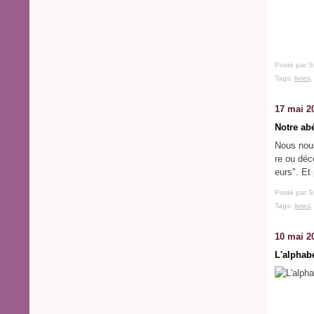
Posté par S
Tags:
livres
17 mai 2
Notre ab
Nous nous
re ou déc
eurs". Et
Posté par S
Tags:
livres
10 mai 2
L'alphabe