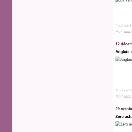
Posté par S
Tags:
livres
12 décem
Anglais 
Posté par S
Tags:
livres
29 octob
Zéro ach