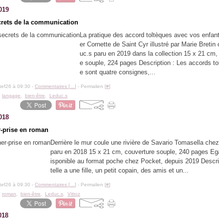
019
crets de la communication
La pratique des accord toltèques avec vos enfan
er Cornette de Saint Cyr illustré par Marie Bretin
uc.s paru en 2019 dans la collection 15 x 21 cm,
e souple, 224 pages Description : Les accords to
e sont quatre consignes,...
tef26 à 09:30 -
Commentaires [
…
]
- Permalien [
#
]
,
langage
,
bien-être
,
Leduc.s
018
r-prise en roman
Derrière le mur coule une rivière de Savario Tomasella che
paru en 2018 15 x 21 cm, couverture souple, 240 pages Eg
isponible au format poche chez Pocket, depuis 2019 Descri
telle a une fille, un petit copain, des amis et un...
tef26 à 09:30 -
Commentaires [
…
]
- Permalien [
#
]
,
roman
,
bien-être
,
Leduc.s
,
Vittoz
018