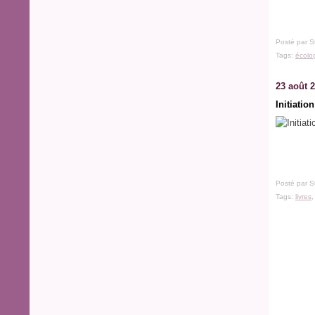
Posté par S
Tags:
écolo
23 août 
Initiatio
Posté par S
Tags:
livres