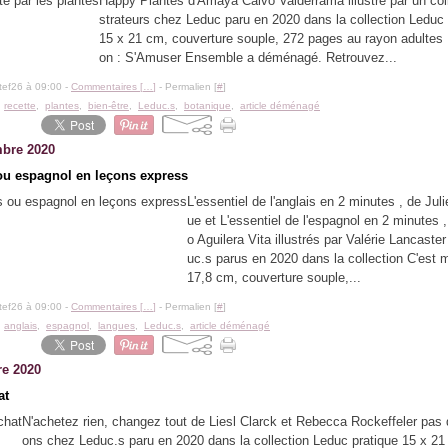
Happy Plantes d'Amaya Calvo Valderrama illustré par un collec
strateurs chez Leduc paru en 2020 dans la collection Leduc
15 x 21 cm, couverture souple, 272 pages au rayon adultes 
on : S'Amuser Ensemble a déménagé. Retrouvez...
tef26 à 09:00 -
Commentaires [
…
]
- Permalien [
#
]
,
recette
,
plantes
,
bien-être
,
Leduc.s
,
botanique
,
article déménagé
bre 2020
ou espagnol en leçons express
L'essentiel de l'anglais en 2 minutes , de Juli
ue et L'essentiel de l'espagnol en 2 minutes ,
o Aguilera Vita illustrés par Valérie Lancaste
uc.s parus en 2020 dans la collection C'est m
17,8 cm, couverture souple,...
tef26 à 09:00 -
Commentaires [
…
]
- Permalien [
#
]
,
anglais
,
espagnol
,
langues
,
Leduc.s
,
article déménagé
re 2020
at
N'achetez rien, changez tout de Liesl Clarck et Rebecca Rockeffeler pas d'
ons chez Leduc.s paru en 2020 dans la collection Leduc pratique 15 x 2