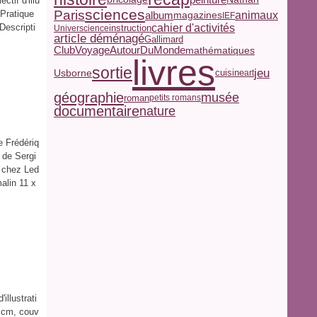
tif d'illu
sciences
Paris
 Pratique
album
magazines
animaux
IEF
Descripti
cahier d'activités
Universcience
instruction
article déménagé
Gallimard
ClubVoyageAutourDuMonde
mathématiques
livres
sortie
jeu
Usborne
cuisine
art
géographie
musée
roman
petits romans
documentaire
nature
e Frédériq
 de Sergi
r chez Led
alin 11 x
illustrati
1 cm, couv