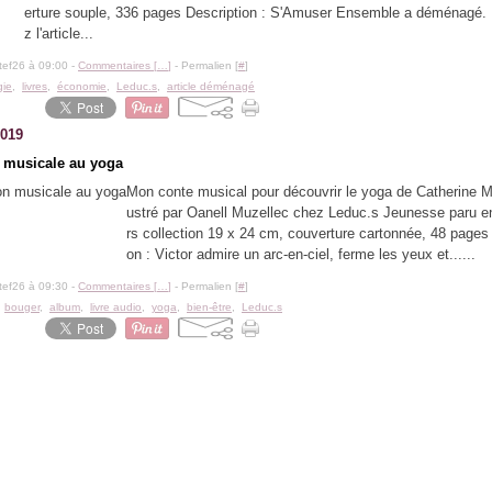
erture souple, 336 pages Description : S'Amuser Ensemble a déménagé.
z l'article...
tef26 à 09:00 -
Commentaires [
…
]
- Permalien [
#
]
gie
,
livres
,
économie
,
Leduc.s
,
article déménagé
2019
n musicale au yoga
Mon conte musical pour découvrir le yoga de Catherine Mil
ustré par Oanell Muzellec chez Leduc.s Jeunesse paru e
rs collection 19 x 24 cm, couverture cartonnée, 48 pages 
on : Victor admire un arc-en-ciel, ferme les yeux et......
tef26 à 09:30 -
Commentaires [
…
]
- Permalien [
#
]
,
bouger
,
album
,
livre audio
,
yoga
,
bien-être
,
Leduc.s