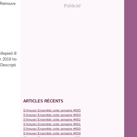
 Retrouve
Publicité
lepied ill
n 2019 ho
Descripti
ARTICLES RÉCENTS
S'Amuser Ensemble cette semaine #665
S'Amuser Ensemble cette semaine #663
S'Amuser Ensemble cette semaine #662
S'Amuser Ensemble cette semaine #661
S'Amuser Ensemble cette semaine #660
S'Amuser Ensemble cette semaine #659