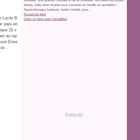
fantaisie, une grande curiosité et de la créativité, des idées de toutes
sortes, voilà notre recette pour s'amuser en famille au quotidien !
Apprentissages ludiques, loisirs créatifs, jeux...
Accueil du blog
e Lucile B
Créer un blog avec CanalBlog
uc paru en
tique 15 x
ges au ray
muser Ense
le...
Publicité