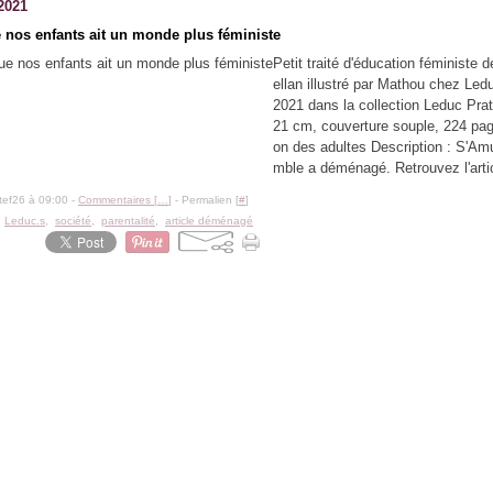
2021
 nos enfants ait un monde plus féministe
Petit traité d'éducation féministe d
ellan illustré par Mathou chez Led
2021 dans la collection Leduc Pra
21 cm, couverture souple, 224 pa
on des adultes Description : S'A
mble a déménagé. Retrouvez l'artic
tef26 à 09:00 -
Commentaires [
…
]
- Permalien [
#
]
,
Leduc.s
,
société
,
parentalité
,
article déménagé