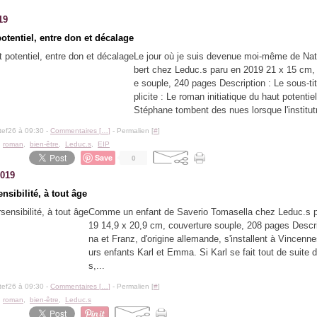
19
otentiel, entre don et décalage
Le jour où je suis devenue moi-même de Nat
bert chez Leduc.s paru en 2019 21 x 15 cm,
e souple, 240 pages Description : Le sous-tit
plicite : Le roman initiatique du haut potentiel
Stéphane tombent des nues lorsque l'institutr
tef26 à 09:30 -
Commentaires [
…
]
- Permalien [
#
]
,
roman
,
bien-être
,
Leduc.s
,
EIP
Save
0
2019
nsibilité, à tout âge
Comme un enfant de Saverio Tomasella chez Leduc.s p
19 14,9 x 20,9 cm, couverture souple, 208 pages Descrip
na et Franz, d'origine allemande, s'installent à Vincenn
urs enfants Karl et Emma. Si Karl se fait tout de suite 
s,...
tef26 à 09:30 -
Commentaires [
…
]
- Permalien [
#
]
,
roman
,
bien-être
,
Leduc.s