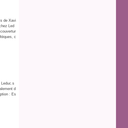
ts de Xavi
 chez Led
 couvertur
ltèques, c
z Leduc.s
alement d
ption : Es