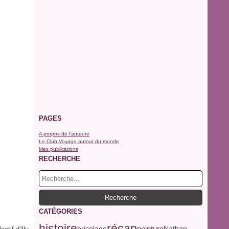
PAGES
A propos de l'auteure
Le Club Voyage autour du monde
Mes publications
RECHERCHE
CATÉGORIES
histoire
récap
peinture
Nathan
bricolage