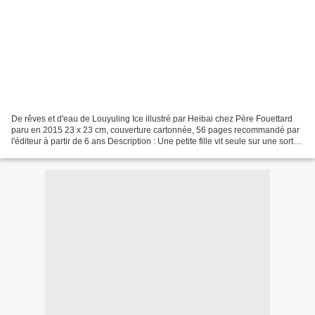
De rêves et d'eau de Louyuling Ice illustré par Heibai chez Père Fouettard
paru en 2015 23 x 23 cm, couverture cartonnée, 56 pages recommandé par
l'éditeur à partir de 6 ans Description : Une petite fille vit seule sur une sorte
de radeau perdu au milieu...