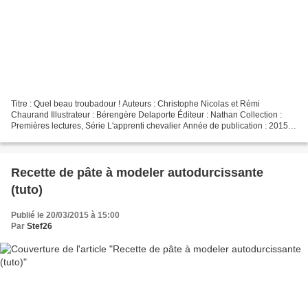
Titre : Quel beau troubadour ! Auteurs : Christophe Nicolas et Rémi
Chaurand Illustrateur : Bérengère Delaporte Éditeur : Nathan Collection :
Premières lectures, Série L'apprenti chevalier Année de publication : 2015
Format : 14 x 18,5 cm, couverture...
Recette de pâte à modeler autodurcissante
(tuto)
Publié le 20/03/2015 à 15:00
Par
Stef26