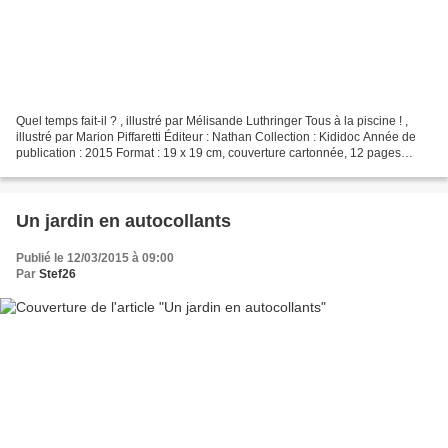
Quel temps fait-il ? , illustré par Mélisande Luthringer Tous à la piscine ! ,
illustré par Marion Piffaretti Éditeur : Nathan Collection : Kididoc Année de
publication : 2015 Format : 19 x 19 cm, couverture cartonnée, 12 pages
Description : La collection...
Un jardin en autocollants
Publié le 12/03/2015 à 09:00
Par
Stef26