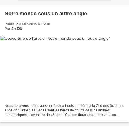
Notre monde sous un autre angle
Publié le 03/07/2015 à 15:30
Par
Stef26
Nous les avons découverts au cinéma Louis Lumière, à la Cité des Sciences
et de l'Industrie : les Sépas sont les héros de courts dessins animés
humoristiques, L'aventure des Sépas . Ce sont deux extra-terrestres, en
orbite autour de la Terre, qui tentent,...