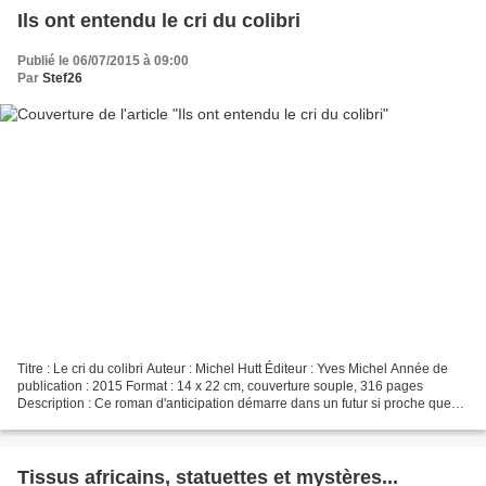
Ils ont entendu le cri du colibri
Publié le 06/07/2015 à 09:00
Par
Stef26
Titre : Le cri du colibri Auteur : Michel Hutt Éditeur : Yves Michel Année de
publication : 2015 Format : 14 x 22 cm, couverture souple, 316 pages
Description : Ce roman d'anticipation démarre dans un futur si proche que
l'on pourrait s'y croire. Paul,...
Tissus africains, statuettes et mystères...