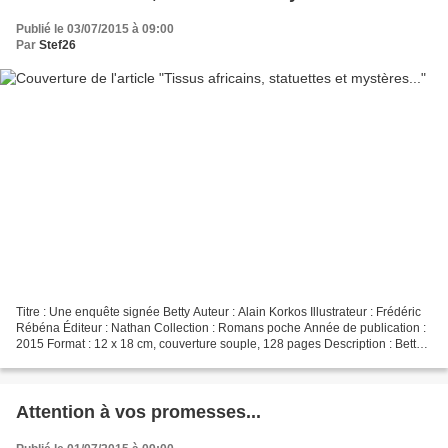
Publié le 03/07/2015 à 09:00
Par
Stef26
Titre : Une enquête signée Betty Auteur : Alain Korkos Illustrateur : Frédéric
Rébéna Éditeur : Nathan Collection : Romans poche Année de publication :
2015 Format : 12 x 18 cm, couverture souple, 128 pages Description : Betty,
moitié-bretonne moitié-africaine,...
Attention à vos promesses...