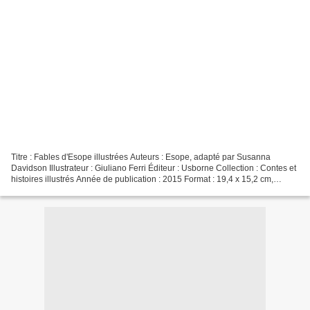
Titre : Fables d'Esope illustrées Auteurs : Esope, adapté par Susanna
Davidson Illustrateur : Giuliano Ferri Éditeur : Usborne Collection : Contes et
histoires illustrés Année de publication : 2015 Format : 19,4 x 15,2 cm,
couverture cartonnée mousse,...