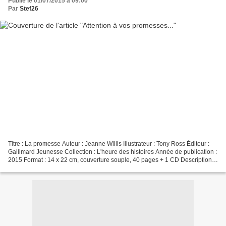
Publié le 01/07/2015 à 09:00
Par
Stef26
Titre : La promesse Auteur : Jeanne Willis Illustrateur : Tony Ross Éditeur :
Gallimard Jeunesse Collection : L'heure des histoires Année de publication :
2015 Format : 14 x 22 cm, couverture souple, 40 pages + 1 CD Description :
C'est une histoire d'amour,...