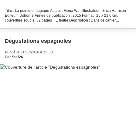
Titre : La peinture magique Auteur : Fiona Watt Illustrateur : Erica Harrison
Éditeur : Usborne Année de publication : 2015 Format : 25 x 21,6 cm,
couverture souple, 32 pages + 1 feutre Description : Dans ce cahier
d'activités original, il s'agit de peindre,...
Dégustations espagnoles
Publié le 31/03/2016 à 15:30
Par
Stef26