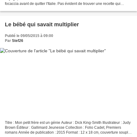
focaccia avant de quitter l'Italie. Pas évident de trouver une recette qui
prenne en compte nos intolérances...
Le bébé qui savait multiplier
Publié le 09/05/2015 à 09:00
Par
Stef26
Titre : Mon petit frère est un génie Auteur : Dick King-Smith Illustrateur : Judy
Brown Éditeur : Gallimard Jeunesse Collection : Folio Cadet, Premiers
romans Année de publication : 2015 Format : 12 x 18 cm, couverture souple,