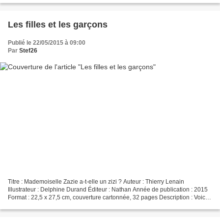
Les filles et les garçons
Publié le 22/05/2015 à 09:00
Par
Stef26
Titre : Mademoiselle Zazie a-t-elle un zizi ? Auteur : Thierry Lenain
Illustrateur : Delphine Durand Éditeur : Nathan Année de publication : 2015
Format : 22,5 x 27,5 cm, couverture cartonnée, 32 pages Description : Voici
une version en format album du...