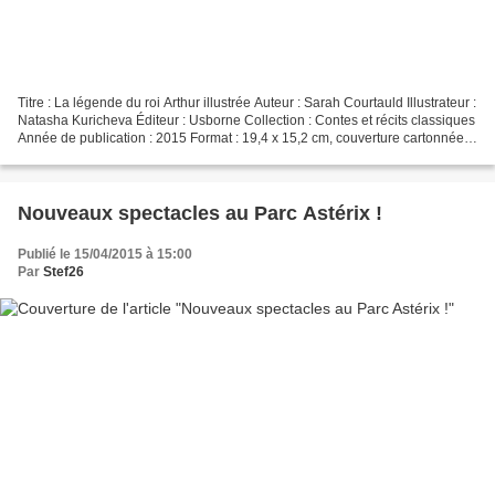
Titre : La légende du roi Arthur illustrée Auteur : Sarah Courtauld Illustrateur :
Natasha Kuricheva Éditeur : Usborne Collection : Contes et récits classiques
Année de publication : 2015 Format : 19,4 x 15,2 cm, couverture cartonnée
mousse, 304 pages...
Nouveaux spectacles au Parc Astérix !
Publié le 15/04/2015 à 15:00
Par
Stef26