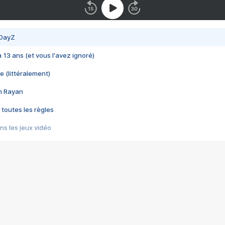
 DayZ
 a 13 ans (et vous l'avez ignoré)
e (littéralement)
im Rayan
 toutes les règles
s les jeux vidéo
us choquant de Rockstar ? - Le scandale BULLY
e plus moche de Steam
du RÊVE tourne au CAUCHEMAR
pendant 8 heures
it… à tort