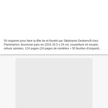
50 origamis pour faire la fête de et illustré par Stéphanie Desbenoît chez
Flammarion Jeunesse paru en 2016 20,5 x 24 cm, couverture mi-souple,
reliure spirales, 124 pages (24 pages de modèles + 50 feuilles d'origami)
recommandé par l'éditeur dès 6 ans...