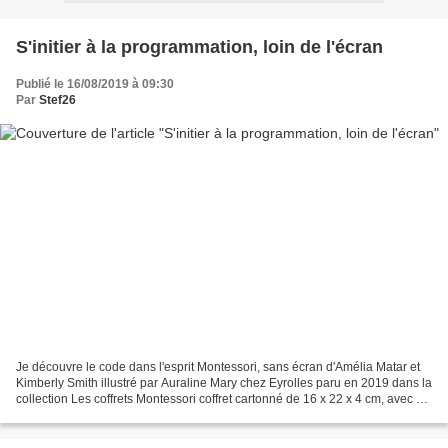
S'initier à la programmation, loin de l'écran
Publié le 16/08/2019 à 09:30
Par
Stef26
Je découvre le code dans l'esprit Montessori, sans écran d'Amélia Matar et
Kimberly Smith illustré par Auraline Mary chez Eyrolles paru en 2019 dans la
collection Les coffrets Montessori coffret cartonné de 16 x 22 x 4 cm, avec un
livret de 32 pages recommandé...