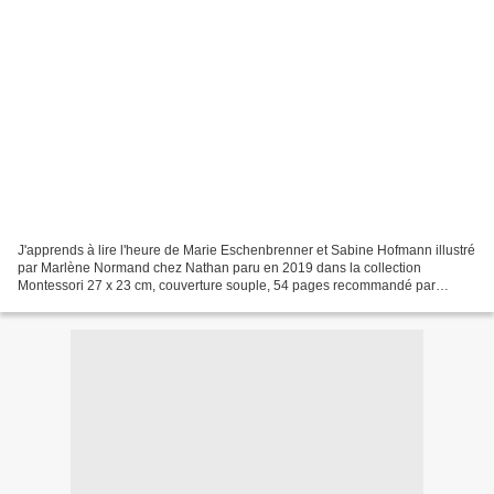
J'apprends à lire l'heure de Marie Eschenbrenner et Sabine Hofmann illustré
par Marlène Normand chez Nathan paru en 2019 dans la collection
Montessori 27 x 23 cm, couverture souple, 54 pages recommandé par
l'éditeur dès 6 ans Description : Ce cahier d'activités...