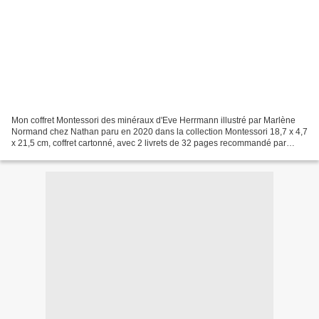
Mon coffret Montessori des minéraux d'Eve Herrmann illustré par Marlène
Normand chez Nathan paru en 2020 dans la collection Montessori 18,7 x 4,7
x 21,5 cm, coffret cartonné, avec 2 livrets de 32 pages recommandé par
l'éditeur dès 5 ans Description :...