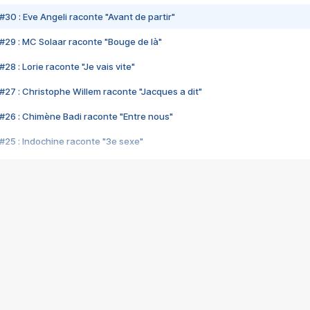
#30 : Eve Angeli raconte "Avant de partir"
#29 : MC Solaar raconte "Bouge de là"
28 : Lorie raconte "Je vais vite"
#27 : Christophe Willem raconte "Jacques a dit"
#26 : Chimène Badi raconte "Entre nous"
#25 : Indochine raconte "3e sexe"
#24 : Zaho raconte "C'est chelou"
#23 : Patrick Bruel raconte "Au café des délices"
#22 : Kyo raconte "Le chemin"
#21 : Nolwenn Leroy raconte "Cassé"
#20 : Patrick Hernandez raconte "Born to be alive"
#19 : Lorie raconte "Près de moi"