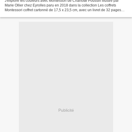
J'explore les couleurs avec Montessori de Charlotte Poussin illustré par
Marie Ollier chez Eyrolles paru en 2018 dans la collection Les coffrets
Montessori coffret cartonné de 17,5 x 23,5 cm, avec un livret de 32 pages
recommandé par l'éditeur des premiers...
Publicité