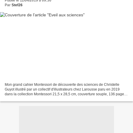
Publié le 11/04/2019 à 09:30
Par
Stef26
Mon grand cahier Montessori de découverte des sciences de Christelle
Guyot illustré par un collectif d'illustrateurs chez Larousse paru en 2019
dans la collection Montessori 21,5 x 28,5 cm, couverture souple, 136 pages
recommandé par l'éditeur dès 5 ans...