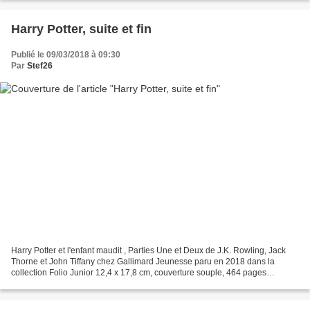
Harry Potter, suite et fin
Publié le 09/03/2018 à 09:30
Par
Stef26
Harry Potter et l'enfant maudit , Parties Une et Deux de J.K. Rowling, Jack
Thorne et John Tiffany chez Gallimard Jeunesse paru en 2018 dans la
collection Folio Junior 12,4 x 17,8 cm, couverture souple, 464 pages
recommandé par l'éditeur à partir de 9...