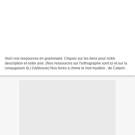
Voici nos ressources en grammaire. Cliquez sur les liens pour notre
description et notre avis. (Nos ressources sur l'orthographe sont ici et sur la
conjugaison là.) (Valilouve) Nos livres a chime le mot mystère , de Catarina
Sobral Verbes, sujets et compagnie,...