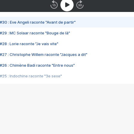
#30 : Eve Angeli raconte "Avant de partir"
#29 : MC Solaar raconte "Bouge de là"
28 : Lorie raconte "Je vais vite"
#27 : Christophe Willem raconte "Jacques a dit"
#26 : Chimène Badi raconte "Entre nous"
#25 : Indochine raconte "3e sexe"
#24 : Zaho raconte "C'est chelou"
#23 : Patrick Bruel raconte "Au café des délices"
#22 : Kyo raconte "Le chemin"
#21 : Nolwenn Leroy raconte "Cassé"
#20 : Patrick Hernandez raconte "Born to be alive"