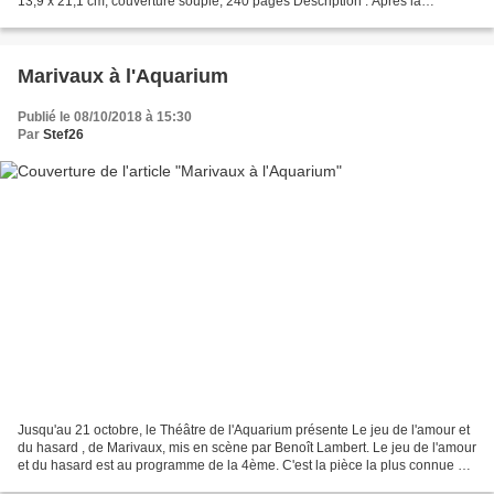
13,9 x 21,1 cm, couverture souple, 240 pages Description : Après la
biographie de Léonard de Vinci, voici...
Marivaux à l'Aquarium
Publié le 08/10/2018 à 15:30
Par
Stef26
Jusqu'au 21 octobre, le Théâtre de l'Aquarium présente Le jeu de l'amour et
du hasard , de Marivaux, mis en scène par Benoît Lambert. Le jeu de l'amour
et du hasard est au programme de la 4ème. C'est la pièce la plus connue de
Marivaux, qui fait partie...