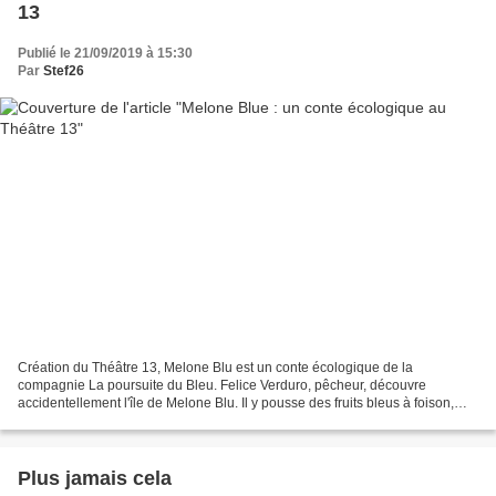
13
Publié le 21/09/2019 à 15:30
Par
Stef26
Création du Théâtre 13, Melone Blu est un conte écologique de la
compagnie La poursuite du Bleu. Felice Verduro, pêcheur, découvre
accidentellement l'île de Melone Blu. Il y pousse des fruits bleus à foison,
capables de nourrir les gens à eux seuls, mais...
Plus jamais cela