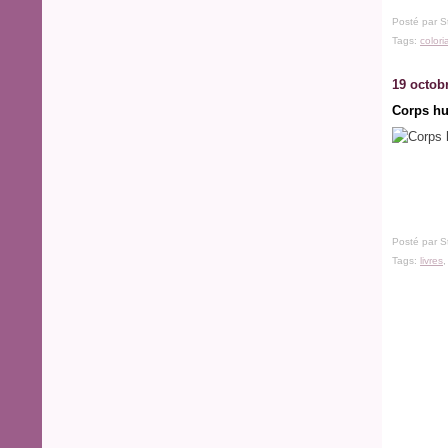
Posté par S
Tags:
colori
19 octob
Corps hum
Posté par S
Tags:
livres