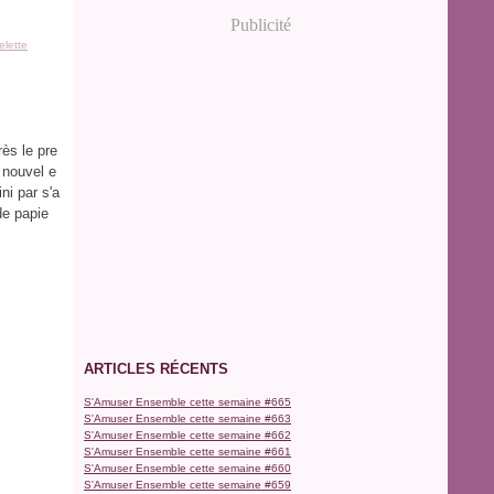
Publicité
elette
rès le pre
 nouvel e
ni par s'a
de papie
ARTICLES RÉCENTS
S'Amuser Ensemble cette semaine #665
S'Amuser Ensemble cette semaine #663
S'Amuser Ensemble cette semaine #662
S'Amuser Ensemble cette semaine #661
S'Amuser Ensemble cette semaine #660
S'Amuser Ensemble cette semaine #659