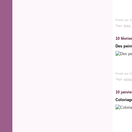
Posté par S
Tags:
livres
10 févrie
Des pein
Posté par S
Tags:
peint
10 janvie
Coloriag