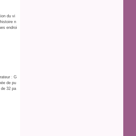
tion du vi
histoire n
ues endroi
rateur : G
nnée de pu
t de 32 pa