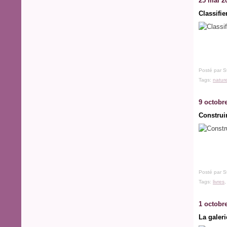
25 mai 2
Classifie
Posté par S
Tags:
natur
9 octobr
Construir
Posté par S
Tags:
livres
1 octobr
La galeri