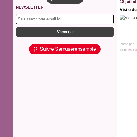
18 juille
NEWSLETTER
Visite d
Posté par S
Suivre Samuserensemble
Tags:
musé