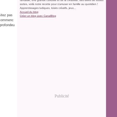
fantaisie, une grande curiosité et de la créativité, des idées de toutes
sortes, voilà notre recette pour s'amuser en famille au quotidien !
Apprentissages ludiques, loisirs créatifs, jeux...
Accueil du blog
itez pas
Créer un blog avec CanalBlog
a commenc
 profondeu
Publicité