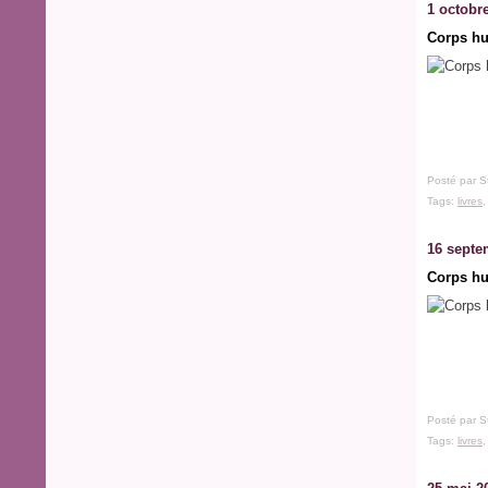
1 octobr
Corps hum
Posté par S
Tags:
livres
16 septe
Corps hum
Posté par S
Tags:
livres