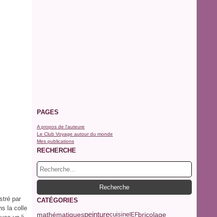
PAGES
A propos de l'auteure
Le Club Voyage autour du monde
Mes publications
RECHERCHE
stré par
CATÉGORIES
s la colle
peinture
mathématiques
bricolage
cuisine
IEF