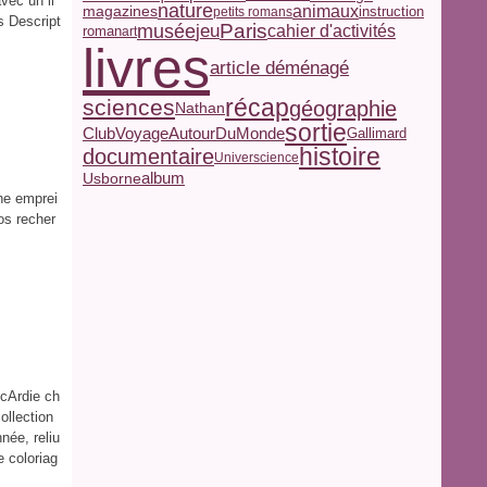
vec un li
nature
magazines
animaux
petits romans
instruction
s Descript
jeu
Paris
musée
cahier d'activités
roman
art
livres
article déménagé
récap
sciences
géographie
Nathan
sortie
ClubVoyageAutourDuMonde
Gallimard
histoire
documentaire
Universcience
album
Usborne
une emprei
nos recher
McArdie ch
ollection
née, reliu
e coloriag