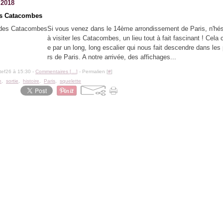
t 2018
es Catacombes
Si vous venez dans le 14ème arrondissement de Paris, n'hés
à visiter les Catacombes, un lieu tout à fait fascinant ! Cel
e par un long, long escalier qui nous fait descendre dans les
rs de Paris. A notre arrivée, des affichages...
tef26 à 15:30 -
Commentaires [
…
]
- Permalien [
#
]
e
,
sortie
,
histoire
,
Paris
,
squelette