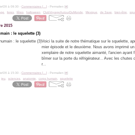
tef26 à 09:30 -
Commentaires [
…
]
- Permalien [
#
]
age
,
livres
,
fêtes
,
halloween
,
ClubVoyageAutourDuMonde
,
Mexique
,
de Saxe
,
bien-être
,
squ
re 2015
ain : le squelette (3)
Voici la suite de notre thématique sur le squelette, ap
mier épisode et le deuxième. Nous avons imprimé un
xemplaire de notre squelette aimanté, l'ancien ayant fi
bîmer sur la porte du réfrigérateur... Avec les chutes 
r...
tef26 à 15:30 -
Commentaires [
…
]
- Permalien [
#
]
,
jeu
,
sciences
,
anatomie
,
corps humain
,
squelette