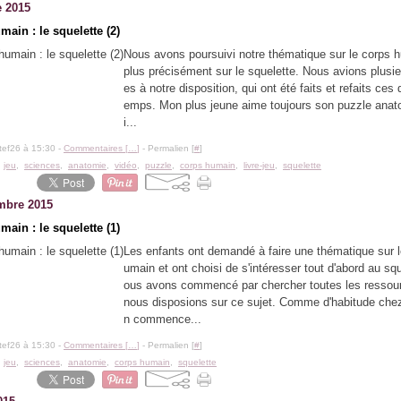
e 2015
ain : le squelette (2)
Nous avons poursuivi notre thématique sur le corps h
plus précisément sur le squelette. Nous avions plusi
es à notre disposition, qui ont été faits et refaits ces 
emps. Mon plus jeune aime toujours son puzzle ana
i...
tef26 à 15:30 -
Commentaires [
…
]
- Permalien [
#
]
,
jeu
,
sciences
,
anatomie
,
vidéo
,
puzzle
,
corps humain
,
livre-jeu
,
squelette
mbre 2015
ain : le squelette (1)
Les enfants ont demandé à faire une thématique sur l
umain et ont choisi de s'intéresser tout d'abord au sq
ous avons commencé par chercher toutes les ressou
nous disposions sur ce sujet. Comme d'habitude che
n commence...
tef26 à 15:30 -
Commentaires [
…
]
- Permalien [
#
]
,
jeu
,
sciences
,
anatomie
,
corps humain
,
squelette