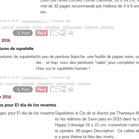
ction Les livres coffrets coffret cartonné, 26 x 24 cm, a
vret de 32 pages recommandé par l'éditeur de 4 à 9 an
ion...
tef26 à 09:30 -
Commentaires [
…
]
- Permalien [
#
]
,
sciences
,
anatomie
,
puzzle
,
maquettes
,
corps humain
,
Gallimard
,
squelette
r 2016
tures de squelette
Un peu de peinture blanche, une feuille de papier noire, 
nte... et hop, voici des peintures "radio" pour compléter 
ches sur le squelette humain !
tef26 à 15:30 -
Commentaires [
…
]
- Permalien [
#
]
ure
,
sciences
,
anatomie
,
empreintes
,
corps humain
,
squelette
r 2016
es pour El dia de los muertos
Squelettes & Cie de et illustré par Thaneeya 
ez les éditions de Saxe paru en 2015 dans la c
Happy Coloriage 16 x 21 cm, couverture carton
re spirales, 80 pages Description : Ce cahier d
e a pour thème la fête des morts...