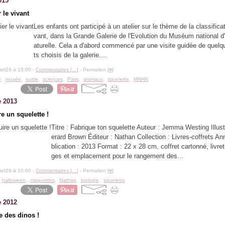
015
r le vivant
Les enfants ont participé à un atelier sur le thème de la classifica
vant, dans la Grande Galerie de l'Evolution du Muséum national d'
aturelle. Cela a d'abord commencé par une visite guidée de quelq
ts choisis de la galerie....
tef26 à 15:00 -
Commentaires [
…
]
- Permalien [
#
]
e
,
musée
,
sortie
,
sciences
,
Paris
,
animaux
,
squelette
,
MNHN
e 2013
e un squelette !
Titre : Fabrique ton squelette Auteur : Jemma Westing Illust
erard Brown Éditeur : Nathan Collection : Livres-coffrets A
blication : 2013 Format : 22 x 28 cm, coffret cartonné, livre
ges et emplacement pour le rangement des...
tef26 à 10:00 -
Commentaires [
…
]
- Permalien [
#
]
,
halloween
,
maquettes
,
Nathan
,
biologie
,
squelette
e 2012
e des dinos !