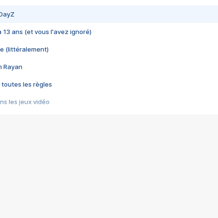
 DayZ
 a 13 ans (et vous l'avez ignoré)
e (littéralement)
im Rayan
 toutes les règles
s les jeux vidéo
us choquant de Rockstar ? - Le scandale BULLY
e plus moche de Steam
du RÊVE tourne au CAUCHEMAR
pendant 8 heures
it… à tort
umiliés par un jeu vidéo