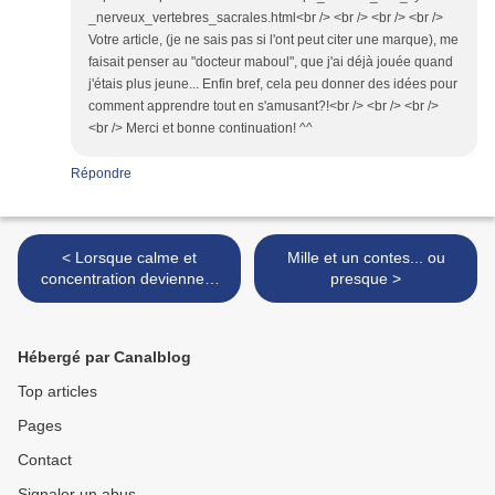
_nerveux_vertebres_sacrales.html<br /> <br /> <br /> <br />
Votre article, (je ne sais pas si l'ont peut citer une marque), me
faisait penser au "docteur maboul", que j'ai déjà jouée quand
j'étais plus jeune... Enfin bref, cela peu donner des idées pour
comment apprendre tout en s'amusant?!<br /> <br /> <br />
<br /> Merci et bonne continuation! ^^
Répondre
< Lorsque calme et
Mille et un contes... ou
concentration deviennent
presque >
des jeux
Hébergé par Canalblog
Top articles
Pages
Contact
Signaler un abus