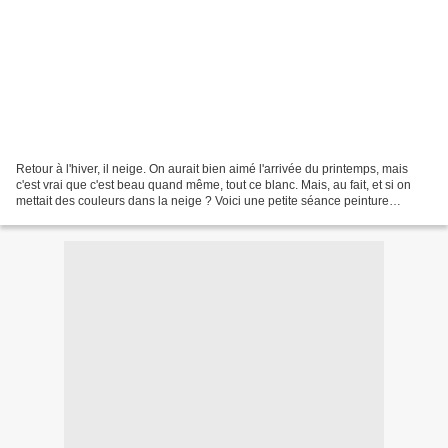
Retour à l'hiver, il neige. On aurait bien aimé l'arrivée du printemps, mais
c'est vrai que c'est beau quand même, tout ce blanc. Mais, au fait, et si on
mettait des couleurs dans la neige ? Voici une petite séance peinture
originale. Et voici les oeuvres,...