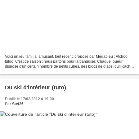
Voici un jeu familial amusant, tout récent, proposé par Mégableu : Atchoo
Igloo. C'est de saison : nous partons pour la banquise. Chaque joueur
dispose d'un certain nombre de petits cubes, des blocs de glace, qu'il cache
derrière son demi-igloo. Le but...
Du ski d'intérieur (tuto)
Publié le 17/02/2012 à 19:00
Par
Stef26