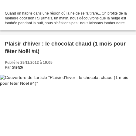
Quand on habite dans une région où la neige se fait rare... On profite de la
moindre occasion ! Si jamais, un matin, nous découvrons que la neige est
tombée pendant la nuit, nous n'hésitons pas : nous laissons tomber notre
programme et profitons de la...
Plaisir d'hiver : le chocolat chaud (1 mois pour
fêter Noël #4)
Publié le 29/11/2012 à 19:05
Par
Stef26