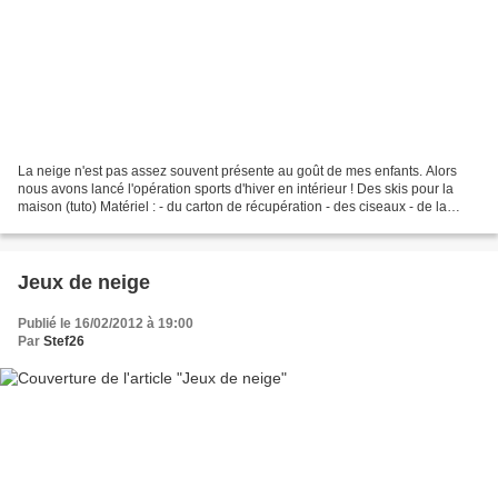
La neige n'est pas assez souvent présente au goût de mes enfants. Alors
nous avons lancé l'opération sports d'hiver en intérieur ! Des skis pour la
maison (tuto) Matériel : - du carton de récupération - des ciseaux - de la
ficelle - un crayon 1. Découper...
Jeux de neige
Publié le 16/02/2012 à 19:00
Par
Stef26