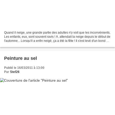
Quand il neige, une grande partie des adultes n'y voit que les inconvénients.
Les enfants, eux, sont souvent ravis ! A. attendait la neige depuis le début de
l'automne... Lorsqu'il a enfin neigé, ça a été la fête ! Il s'est levé d'un bond en
entendant...
Peinture au sel
Publié le 16/03/2011 à 13:00
Par
Stef26