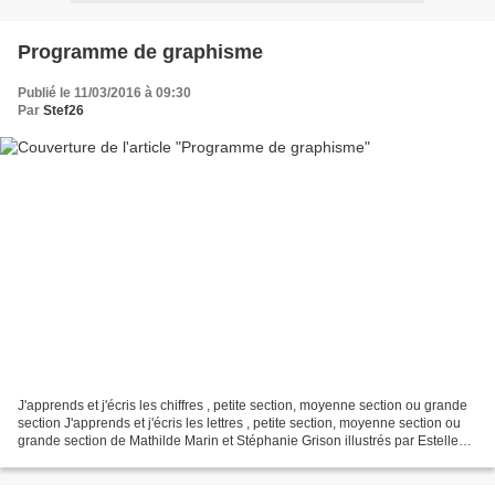
Programme de graphisme
Publié le 11/03/2016 à 09:30
Par
Stef26
J'apprends et j'écris les chiffres , petite section, moyenne section ou grande
section J'apprends et j'écris les lettres , petite section, moyenne section ou
grande section de Mathilde Marin et Stéphanie Grison illustrés par Estelle
Madeddu, Claire Frossard...