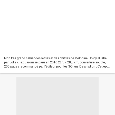
Mon très grand cahier des lettres et des chiffres de Delphine Urvoy illustré
par Lotie chez Larousse paru en 2016 21,5 x 28,5 cm, couverture souple,
200 pages recommandé par l'éditeur pour les 3/5 ans Description : Cet épais
cahier d'activités est basé...