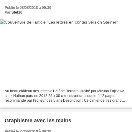
Publié le 08/08/2018 à 09:30
Par
Stef26
Au beau château des lettres d'Hélène Bernard illustré par Mizuho Fujisawa
chez Nathan paru en 2018 25 x 30 cm, couverture souple, 112 pages
recommandé par l'éditeur dès 5 ans Description : Ce cahier de très grand
format propose de s'initier à l'écriture...
Graphisme avec les mains
Publié le 27/06/2018 à 09:30