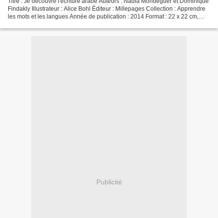
Titre : Je découvre l'écriture arabe Auteurs : Nadia Mondeguer et Dominique
Findakly Illustrateur : Alice Bohl Éditeur : Millepages Collection : Apprendre
les mots et les langues Année de publication : 2014 Format : 22 x 22 cm,
couverture souple, 48 pages...
Publicité