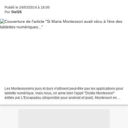
Publié le 24/03/2014 à 18:00
Par
Stef26
Les Montessoriens purs et durs n'utilisent peut-être pas les applications pour
tablette numérique, mais nous, on aime bien l'appli "Dictée Montessori"
éditée par L'Escapadou (disponible pour android et ipad). Montessori en
2014, ça donne une appli qui...