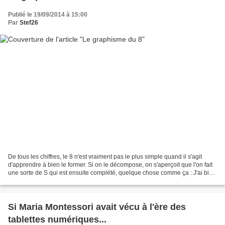
Publié le 19/09/2014 à 15:00
Par
Stef26
De tous les chiffres, le 8 n'est vraiment pas le plus simple quand il s'agit
d'apprendre à bien le former. Si on le décompose, on s'aperçoit que l'on fait
une sorte de S qui est ensuite complété, quelque chose comme ça : J'ai bien
aimé voir mes enfants...
Si Maria Montessori avait vécu à l'ère des
tablettes numériques...