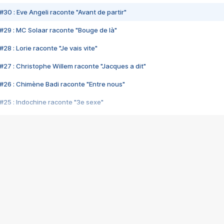
#30 : Eve Angeli raconte "Avant de partir"
#29 : MC Solaar raconte "Bouge de là"
28 : Lorie raconte "Je vais vite"
#27 : Christophe Willem raconte "Jacques a dit"
#26 : Chimène Badi raconte "Entre nous"
#25 : Indochine raconte "3e sexe"
#24 : Zaho raconte "C'est chelou"
#23 : Patrick Bruel raconte "Au café des délices"
#22 : Kyo raconte "Le chemin"
#21 : Nolwenn Leroy raconte "Cassé"
#20 : Patrick Hernandez raconte "Born to be alive"
#19 : Lorie raconte "Près de moi"