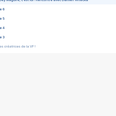
e 6
e 5
e 4
e 3
s créatrices de la VF !
e 2
e 1
e Mektoub My Love arrive enfin ! Rencontre avec Shaïn Boumedine et Sal
i : après Toni en famille
elle réalise le bouleversant Dites lui que je l'aime
ais ! Rencontre autour de Vie privée de Rebecca Zlotowski
 de Marguerite, Grave... Rencontre avec Ella Rumpf