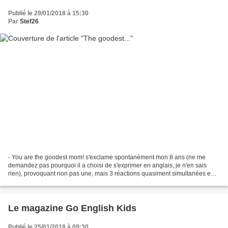
Publié le 29/01/2018 à 15:30
Par
Stef26
- You are the goodest mom! s'exclame spontanément mon 8 ans (ne me
demandez pas pourquoi il a choisi de s'exprimer en anglais, je n'en sais
rien), provoquant non pas une, mais 3 réactions quasiment simultanées en
moi. La maman apprécie le compliment,...
Le magazine Go English Kids
Publié le 25/01/2018 à 09:30