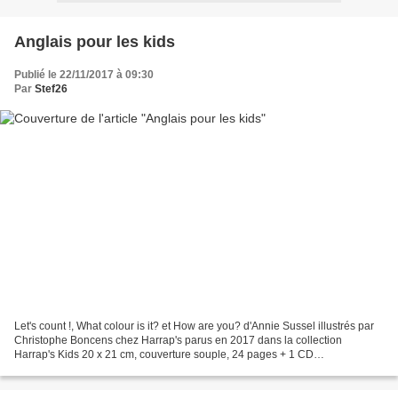
Anglais pour les kids
Publié le 22/11/2017 à 09:30
Par
Stef26
Let's count !, What colour is it? et How are you? d'Annie Sussel illustrés par
Christophe Boncens chez Harrap's parus en 2017 dans la collection
Harrap's Kids 20 x 21 cm, couverture souple, 24 pages + 1 CD
recommandés par l'éditeur à partir de 4 ans Description...