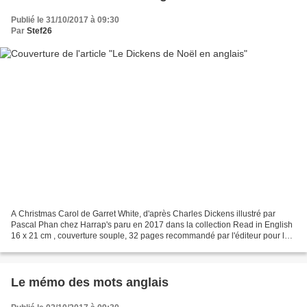
Publié le 31/10/2017 à 09:30
Par
Stef26
A Christmas Carol de Garret White, d'après Charles Dickens illustré par
Pascal Phan chez Harrap's paru en 2017 dans la collection Read in English
16 x 21 cm , couverture souple, 32 pages recommandé par l'éditeur pour la
5ème Description : Après une présentation...
Le mémo des mots anglais