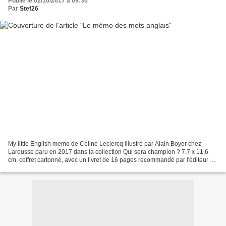
Publié le 02/10/2017 à 09:30
Par
Stef26
My little English memo de Céline Leclercq illustré par Alain Boyer chez
Larousse paru en 2017 dans la collection Qui sera champion ? 7,7 x 11,6
cm, coffret cartonné, avec un livret de 16 pages recommandé par l'éditeur à
partir de 5 ans Description : Dans...