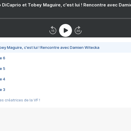
 DiCaprio et Tobey Maguire, c'est lui ! Rencontre avec Dam
bey Maguire, c'est lui ! Rencontre avec Damien Witecka
e 6
e 5
e 4
e 3
s créatrices de la VF !
e 2
e 1