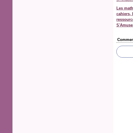
Les math
cahiers, 
ressourc
S'Amuse
Comment