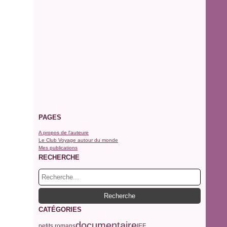
PAGES
A propos de l'auteure
Le Club Voyage autour du monde
Mes publications
RECHERCHE
CATÉGORIES
documentaire
petits romans
IEF