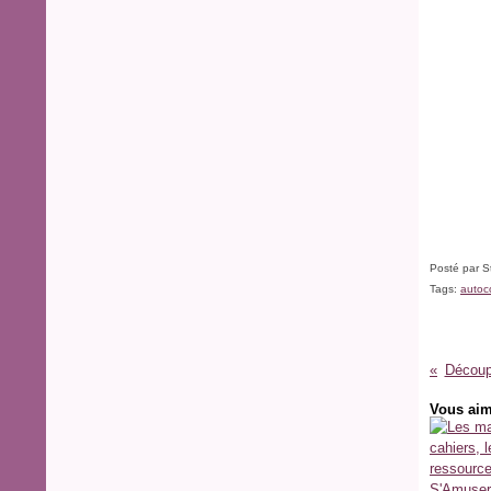
Posté par S
Tags:
autoco
Découp
Vous aim