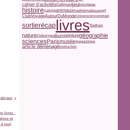
jeu
cahier d'activités
Gallimard
bricolage
histoire
animaux
mathématiques
cuisine
art
ClubVoyageAutourDuMonde
roman
Universcience
livres
récap
sortie
Nathan
géographie
nature
peinture
album
Usborne
sciences
Paris
musée
magazines
article déménagé
instruction
aticaux