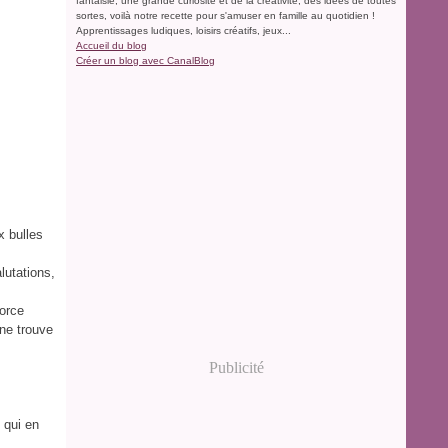
fantaisie, une grande curiosité et de la créativité, des idées de toutes
sortes, voilà notre recette pour s'amuser en famille au quotidien !
Apprentissages ludiques, loisirs créatifs, jeux...
Accueil du blog
Créer un blog avec CanalBlog
x bulles
lutations,
morce
 ne trouve
Publicité
 qui en