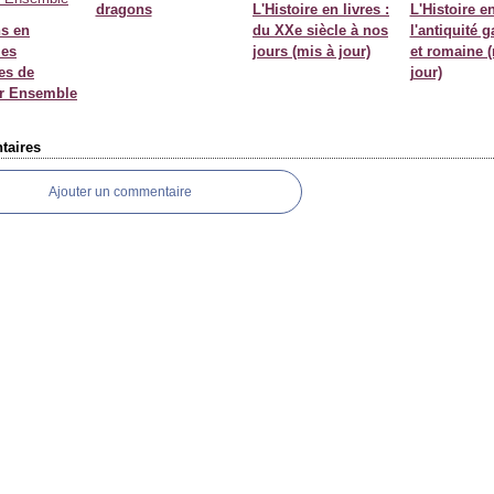
dragons
L'Histoire en livres :
L'Histoire en
s en
du XXe siècle à nos
l'antiquité 
les
jours (mis à jour)
et romaine (
es de
jour)
r Ensemble
aires
Ajouter un commentaire