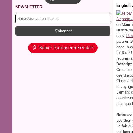
English w
NEWSLETTER
Je parle 
de Mairi
illustré p
chez
Usb
paru en 
dans la c
Suivre Samuserensemble
27,6 x 21
recommand
Descripti
Ce cahier
des dialo
Chaque do
le voyage
L'enfant 
donnée da
plus que 
Notre avi
Les thème
Le fait q
ont besoi