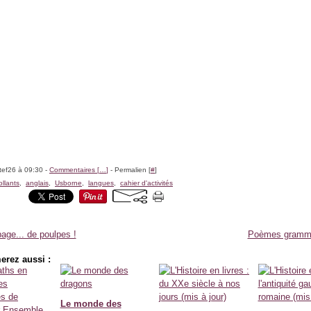
tef26 à 09:30 -
Commentaires [
…
]
- Permalien [
#
]
llants
,
anglais
,
Usborne
,
langues
,
cahier d'activités
age... de poulpes !
Poèmes gramm
erez aussi :
Le monde des