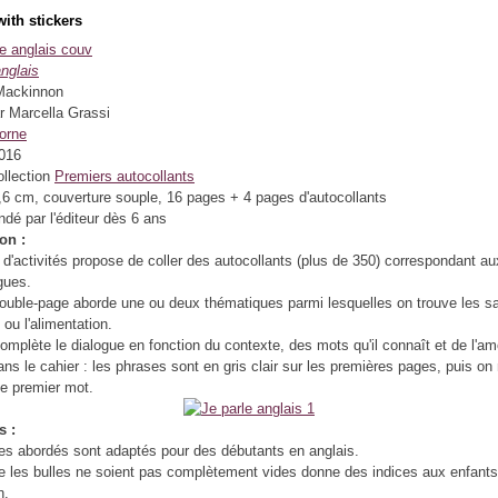
ith stickers
anglais
 Mackinnon
ar Marcella Grassi
orne
2016
ollection
Premiers autocollants
,6 cm, couverture souple, 16 pages + 4 pages d'autocollants
é par l'éditeur dès 6 ans
on :
 d'activités propose de coller des autocollants (plus de 350) correspondant au
gues.
uble-page aborde une ou deux thématiques parmi lesquelles on trouve les sa
 ou l'alimentation.
complète le dialogue en fonction du contexte, des mots qu'il connaît et de l'a
ns le cahier : les phrases sont en gris clair sur les premières pages, puis on
le premier mot.
s :
s abordés sont adaptés pour des débutants en anglais.
ue les bulles ne soient pas complètement vides donne des indices aux enfants
n.