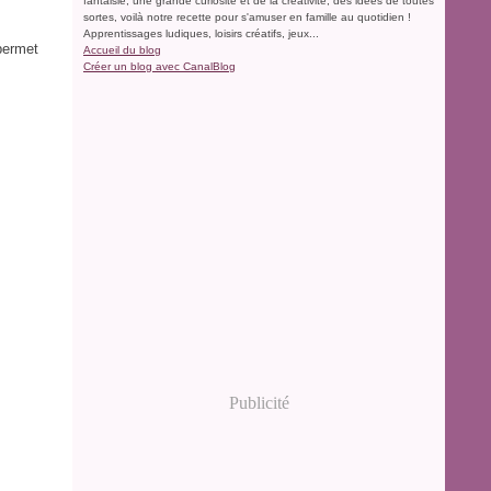
fantaisie, une grande curiosité et de la créativité, des idées de toutes
sortes, voilà notre recette pour s'amuser en famille au quotidien !
Apprentissages ludiques, loisirs créatifs, jeux...
permet
Accueil du blog
Créer un blog avec CanalBlog
Publicité