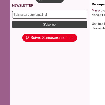
Découpag
NEWSLETTER
Minieco
o
d'aboutir
Une fois l
d'assembl
Suivre Samuserensemble