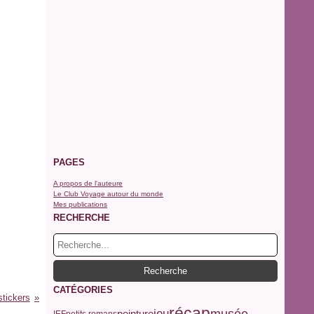
PAGES
A propos de l'auteure
Le Club Voyage autour du monde
Mes publications
RECHERCHE
CATÉGORIES
stickers
récap
jeu
musée
peinture
IEF
petits romans