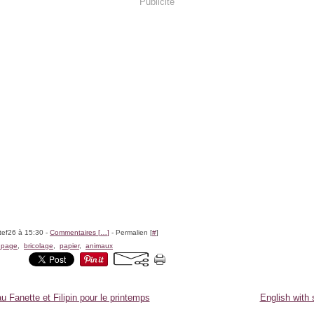
Publicité
tef26 à 15:30 -
Commentaires [
…
]
- Permalien [
#
]
upage
,
bricolage
,
papier
,
animaux
 Fanette et Filipin pour le printemps
English with 