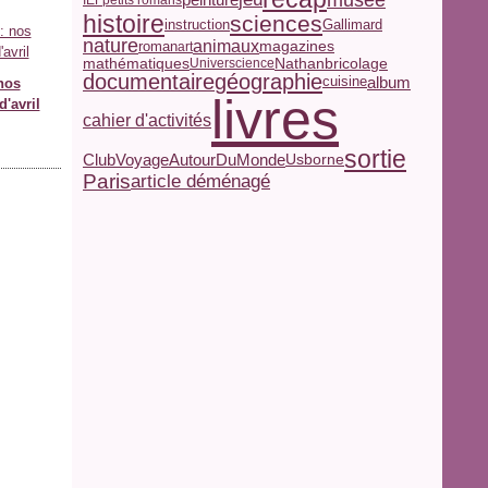
histoire
sciences
Gallimard
instruction
nature
animaux
magazines
roman
art
Nathan
mathématiques
bricolage
Universcience
documentaire
géographie
album
cuisine
 nos
livres
'avril
cahier d'activités
sortie
ClubVoyageAutourDuMonde
Usborne
Paris
article déménagé