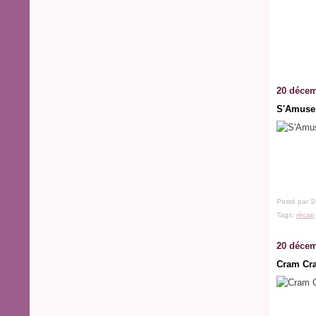
20 décem
S'Amuser
Posté par S
Tags:
récap
20 décem
Cram Cr