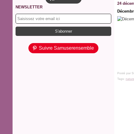
24 décem
NEWSLETTER
Décembre
Suivre Samuserensemble
Posté par S
Tags:
natur