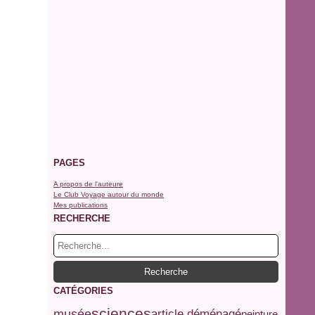
PAGES
A propos de l'auteure
Le Club Voyage autour du monde
Mes publications
RECHERCHE
CATÉGORIES
sciences
musée
article déménagé
peinture