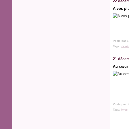
22 décem
A vos pl
Posté par S
Tags:
dessi
21 décem
Au cœur 
Posté par S
Tags:
livres