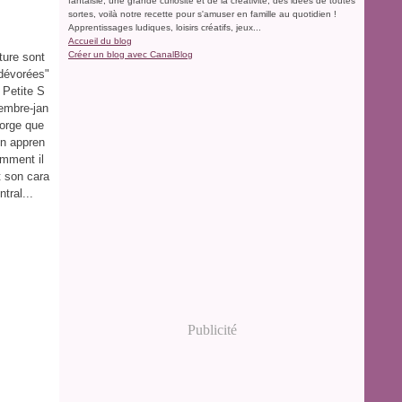
fantaisie, une grande curiosité et de la créativité, des idées de toutes
sortes, voilà notre recette pour s'amuser en famille au quotidien !
Apprentissages ludiques, loisirs créatifs, jeux...
Accueil du blog
Créer un blog avec CanalBlog
ture sont
"dévorées"
 Petite S
embre-jan
gorge que
n appren
omment il
t son cara
tral...
Publicité