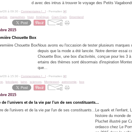
d avec des intrus à trouver le voyage des Petits Vagabonds
tef26 à 09:30 -
Commentaires [
…
]
- Permalien [
#
]
aphie
,
magazines
,
hiver
,
Amérique
,
Cram Cram
,
Groenland
bre 2015
emière Chouette Box
Nous avons eu l'occasion de tester plusieurs marques
depuis que la mode a été lancée. Notre dernier essai c
Chouette Box, une box d'activités, conçue pour les 3 à
ertains des thèmes sont désormais d'inspiration Monte
que...
tef26 à 15:30 -
Commentaires [
…
]
- Permalien [
#
]
ure
,
bricolage
,
laine
,
sciences
,
Montessori
,
astronomie
,
box
bre 2015
e de l'univers et de la vie par l'un de ses constituants...
Le quark et l'enfant, 
histoire du monde de
Pluchet illustré par C
ordasco chez Le Pom