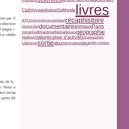
livres
ClubVoyageAutourDuMonde
tré par Ji
récap
histoire
IEF
Universcience
cuisine
art
ollection
documentaire
Paris
animaux
instruction
4 pages r
géographie
mathématiques
roman
Gallimard
 Le célèbr
nature
Nathan
cahier d'activités
magazines
sortie
jeu
album
Usborne
bricolage
petits romans
is de la
n. Nous a
eur lorsqu
 perte d'é