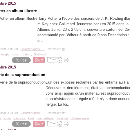
bre 2015
ter en album illustré
Harry Potter à l'école des sorciers de J. K. Rowling illus
m Kay chez Gallimard Jeunesse paru en 2015 dans la c
Albums Junior 23 x 27,5 cm, couverture cartonnée, 25
ecommandé par l'éditeur à partir de 9 ans Description :
e...
tef26 à 09:30 -
Commentaires [
…
]
- Permalien [
#
]
,
magie
,
roman
,
album
,
Gallimard
bre 2015
te de la supraconduction
L'un des exposés réclamés par les enfants au Pala
Découverte, dernièrement, était la supraconductio
vons ainsi appris qu'un matériau est supraconduct
e sa résistance est égale à 0. Il n'y a donc aucune
nergie. La loi,...
tef26 à 15:30 -
Commentaires [
…
]
- Permalien [
#
]
e
,
sortie
,
sciences
,
Paris
,
magnétisme
,
physique
,
Universcience