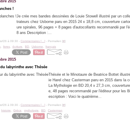
bre 2015
anches !
Je crée mes bandes dessinées de Louie Stowell illustré par un collect
trateurs chez Usborne paru en 2015 24 x 18,8 cm, couverture carton
ure spirales, 96 pages + 8 pages d'autocollants recommandé par l'é
8 ans Description :...
tef26 à 09:30 -
Commentaires [
…
]
- Permalien [
#
]
n
,
livres
,
écriture
,
BD
,
Usborne
,
français
bre 2015
du labyrinthe avec Thésée
Thésée et le Minotaure de Beatrice Bottet illustr
ie Harel chez Casterman paru en 2015 dans la co
La Mythologie en BD 20,4 x 27,3 cm, couverture
e, 48 pages recommandé par l'éditeur pour les 8
escription : Voici le quatrième...
tef26 à 09:30 -
Commentaires [
…
]
- Permalien [
#
]
,
histoire
,
Grèce
,
mythologie
,
BD
,
Casterman