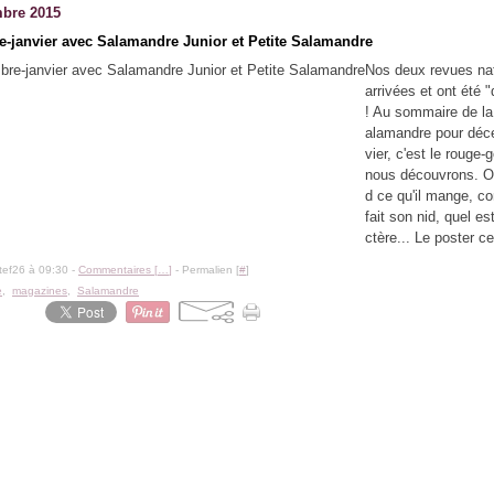
bre 2015
-janvier avec Salamandre Junior et Petite Salamandre
Nos deux revues na
arrivées et ont été 
! Au sommaire de la
alamandre pour déc
vier, c'est le rouge-
nous découvrons. O
d ce qu'il mange, c
fait son nid, quel es
ctère... Le poster cen
tef26 à 09:30 -
Commentaires [
…
]
- Permalien [
#
]
e
,
magazines
,
Salamandre