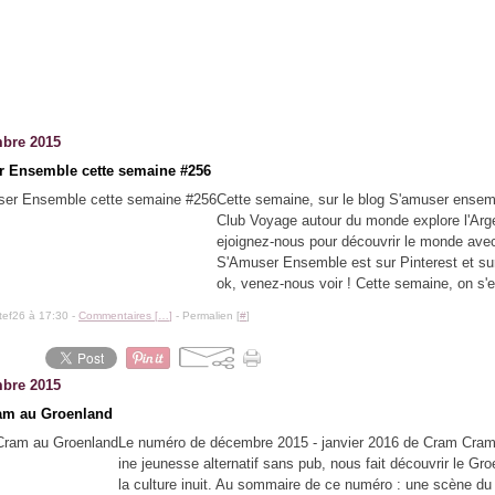
bre 2015
 Ensemble cette semaine #256
Cette semaine, sur le blog S'amuser ensemb
Club Voyage autour du monde explore l'Arge
ejoignez-nous pour découvrir le monde ave
S'Amuser Ensemble est sur Pinterest et s
ok, venez-nous voir ! Cette semaine, on s'es
tef26 à 17:30 -
Commentaires [
…
]
- Permalien [
#
]
bre 2015
am au Groenland
Le numéro de décembre 2015 - janvier 2016 de Cram Cram
ine jeunesse alternatif sans pub, nous fait découvrir le Gro
la culture inuit. Au sommaire de ce numéro : une scène du