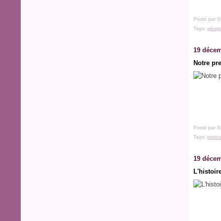
Posté par S
Tags:
géogr
19 décem
Notre pr
Posté par S
Tags:
peint
19 décem
L'histoir