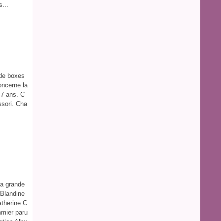
...
 de boxes
oncerne la
 7 ans. C
ssori. Cha
La grande
 Blandine
atherine C
mier paru