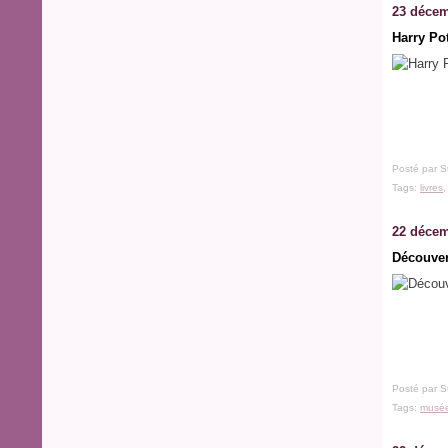
23 décem
Harry Pot
Posté par S
Tags:
livres
22 décem
Découver
Posté par S
Tags:
musé