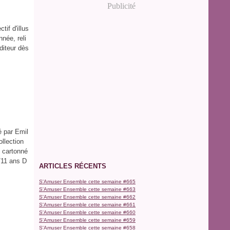
Publicité
if d'illus
née, reli
diteur dès
é par Emil
llection
 cartonné
/11 ans D
ARTICLES RÉCENTS
S'Amuser Ensemble cette semaine #665
S'Amuser Ensemble cette semaine #663
S'Amuser Ensemble cette semaine #662
S'Amuser Ensemble cette semaine #661
S'Amuser Ensemble cette semaine #660
S'Amuser Ensemble cette semaine #659
S'Amuser Ensemble cette semaine #658