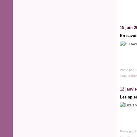
15 juin 2
En savoi
Posté par S
Tags:
géogr
12 janvie
Les sple
Posté par S