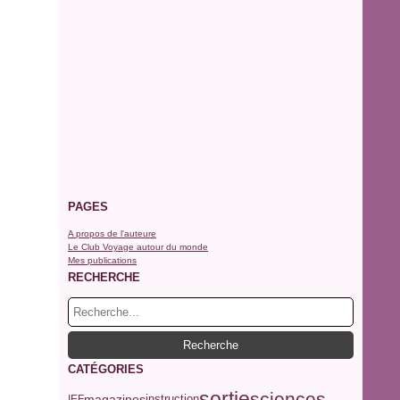
PAGES
A propos de l'auteure
Le Club Voyage autour du monde
Mes publications
RECHERCHE
CATÉGORIES
sortie
sciences
magazines
IEF
instruction