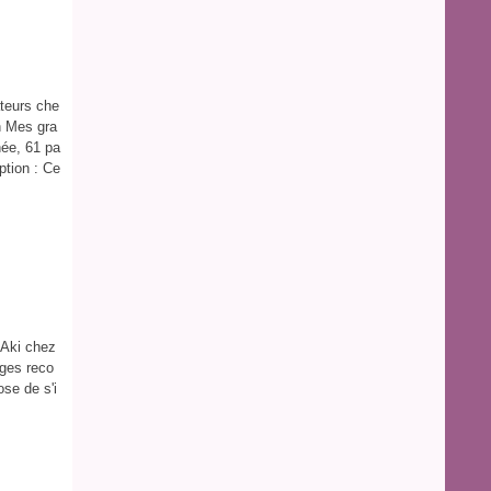
ateurs che
n Mes gra
née, 61 pa
ption : Ce
 Aki chez
ages reco
ose de s'i