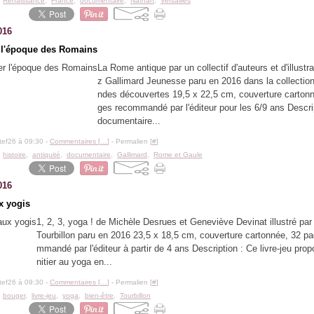
,
Renaissance
,
France
,
documentaire
,
Nathan
,
Versailles
016
 l'époque des Romains
La Rome antique par un collectif d'auteurs et d'illustr
z Gallimard Jeunesse paru en 2016 dans la collectio
ndes découvertes 19,5 x 22,5 cm, couverture carton
ges recommandé par l'éditeur pour les 6/9 ans Descri
documentaire...
tef26 à 09:30 -
Commentaires [
…
]
- Permalien [
#
]
,
histoire
,
antiquité
,
documentaire
,
Gallimard
,
Rome et Gaule
016
x yogis
1, 2, 3, yoga ! de Michèle Desrues et Geneviève Devinat illustré par
Tourbillon paru en 2016 23,5 x 18,5 cm, couverture cartonnée, 32 p
mmandé par l'éditeur à partir de 4 ans Description : Ce livre-jeu prop
nitier au yoga en...
tef26 à 09:30 -
Commentaires [
…
]
- Permalien [
#
]
,
bouger
,
livre-jeu
,
yoga
,
bien-être
,
Tourbillon