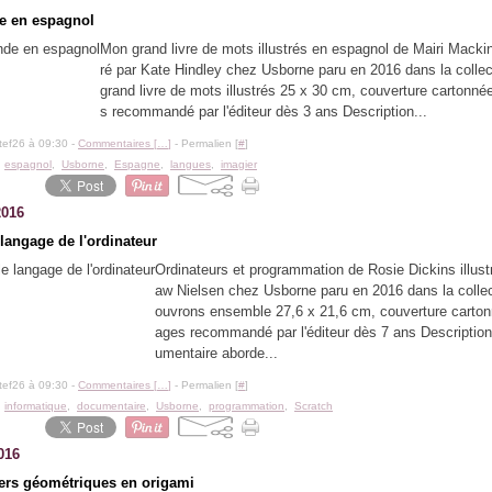
e en espagnol
Mon grand livre de mots illustrés en espagnol de Mairi Mackin
ré par Kate Hindley chez Usborne paru en 2016 dans la colle
grand livre de mots illustrés 25 x 30 cm, couverture cartonné
s recommandé par l'éditeur dès 3 ans Description...
tef26 à 09:30 -
Commentaires [
…
]
- Permalien [
#
]
,
espagnol
,
Usborne
,
Espagne
,
langues
,
imagier
2016
 langage de l'ordinateur
Ordinateurs et programmation de Rosie Dickins illust
aw Nielsen chez Usborne paru en 2016 dans la colle
ouvrons ensemble 27,6 x 21,6 cm, couverture carton
ages recommandé par l'éditeur dès 7 ans Description
umentaire aborde...
tef26 à 09:30 -
Commentaires [
…
]
- Permalien [
#
]
,
informatique
,
documentaire
,
Usborne
,
programmation
,
Scratch
016
ers géométriques en origami