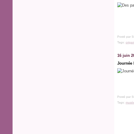
Posté par S
Tags:
origa
16 juin 2
Journée 
Posté par S
Tags:
musé