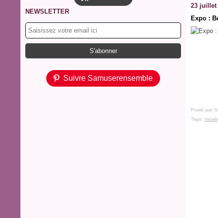
23 juille
NEWSLETTER
Expo : Bé
Suivre Samuserensemble
Posté par S
Tags:
musé