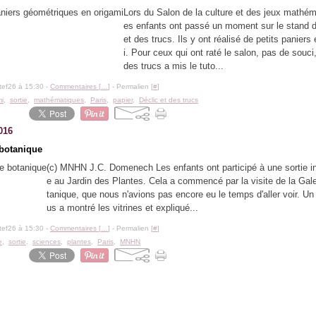
Lors du Salon de la culture et des jeux mathém
es enfants ont passé un moment sur le stand d
et des trucs. Ils y ont réalisé de petits paniers
i. Pour ceux qui ont raté le salon, pas de souci
des trucs a mis le tuto...
tef26 à 15:30 -
Commentaires [
…
]
- Permalien [
#
]
mi
,
sortie
,
mathématiques
,
Paris
,
papier
,
Déclic et des trucs
016
botanique
(c) MNHN J.C. Domenech Les enfants ont participé à une sortie i
e au Jardin des Plantes. Cela a commencé par la visite de la Gal
tanique, que nous n'avions pas encore eu le temps d'aller voir. Un
us a montré les vitrines et expliqué...
tef26 à 15:30 -
Commentaires [
…
]
- Permalien [
#
]
e
,
sortie
,
sciences
,
plantes
,
Paris
,
MNHN