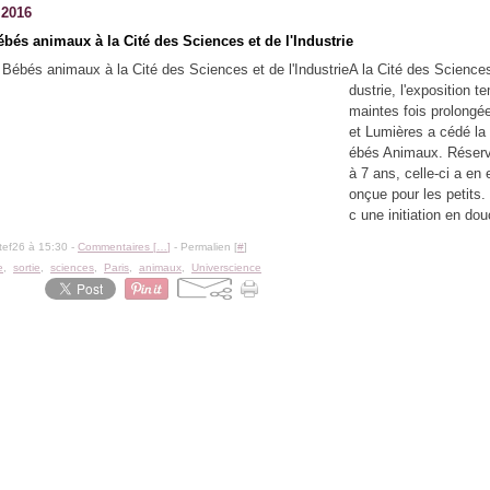
t 2016
bés animaux à la Cité des Sciences et de l'Industrie
A la Cité des Sciences 
dustrie, l'exposition t
maintes fois prolong
et Lumières a cédé la
ébés Animaux. Réser
à 7 ans, celle-ci a en 
onçue pour les petits.
c une initiation en dou
tef26 à 15:30 -
Commentaires [
…
]
- Permalien [
#
]
e
,
sortie
,
sciences
,
Paris
,
animaux
,
Universcience