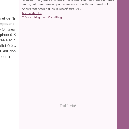
fantaisie, une grande curiosité et de la créativité, des idées de toutes
sortes, voilà notre recette pour s'amuser en famille au quotidien !
Apprentissages ludiques, loisirs créatifs, jeux...
Accueil du blog
Créer un blog avec CanalBlog
et de l'In
emporaire
ée Ombres
 place à B
vée aux 2
effet été c
 C'est don
ceur à...
Publicité