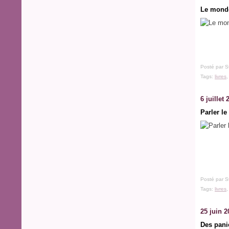
Le mond
Posté par S
Tags:
livres
6 juillet 
Parler le
Posté par S
Tags:
livres
25 juin 2
Des pani