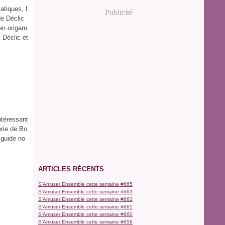
atiques, l
Publicité
e Déclic
 en origam
, Déclic et
ntéressant
erie de Bo
 guide no
ARTICLES RÉCENTS
S'Amuser Ensemble cette semaine #665
S'Amuser Ensemble cette semaine #663
S'Amuser Ensemble cette semaine #662
S'Amuser Ensemble cette semaine #661
S'Amuser Ensemble cette semaine #660
S'Amuser Ensemble cette semaine #659