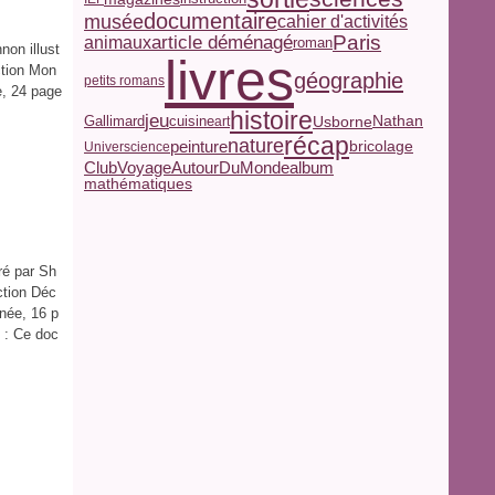
documentaire
musée
cahier d'activités
Paris
article déménagé
animaux
roman
non illust
livres
ction Mon
géographie
petits romans
e, 24 page
histoire
jeu
Nathan
Usborne
Gallimard
cuisine
art
récap
nature
peinture
bricolage
Universcience
ClubVoyageAutourDuMonde
album
mathématiques
ré par Sh
ction Déc
née, 16 p
 : Ce doc