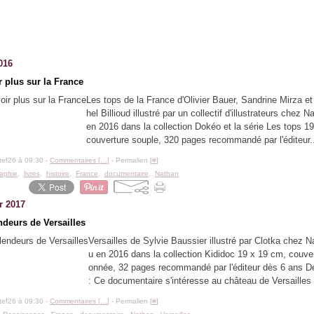
016
r plus sur la France
Les tops de la France d'Olivier Bauer, Sandrine Mirza e
hel Billioud illustré par un collectif d'illustrateurs chez 
en 2016 dans la collection Dokéo et la série Les tops 1
couverture souple, 320 pages recommandé par l'éditeur.
tef26 à 09:30 -
Commentaires [
…
]
- Permalien [
#
]
aphie
,
livres
,
histoire
,
France
,
documentaire
,
Nathan
r 2017
ndeurs de Versailles
Versailles de Sylvie Baussier illustré par Clotka chez N
u en 2016 dans la collection Kididoc 19 x 19 cm, couver
onnée, 32 pages recommandé par l'éditeur dès 6 ans De
: Ce documentaire s'intéresse au château de Versailles e
tef26 à 09:30 -
Commentaires [
…
]
- Permalien [
#
]