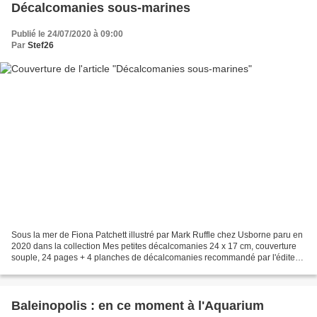
Décalcomanies sous-marines
Publié le 24/07/2020 à 09:00
Par
Stef26
Sous la mer de Fiona Patchett illustré par Mark Ruffle chez Usborne paru en
2020 dans la collection Mes petites décalcomanies 24 x 17 cm, couverture
souple, 24 pages + 4 planches de décalcomanies recommandé par l'éditeur
dès 5 ans Description : S'Amuser...
Baleinopolis : en ce moment à l'Aquarium