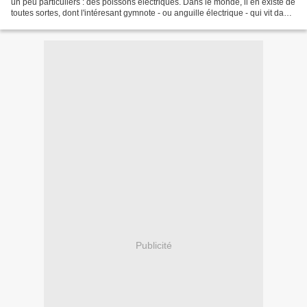
un peu particuliers : des poissons électriques. Dans le monde, il en existe de
toutes sortes, dont l'intéresant gymnote - ou anguille électrique - qui vit dans
le bassin amazonien...
Publicité