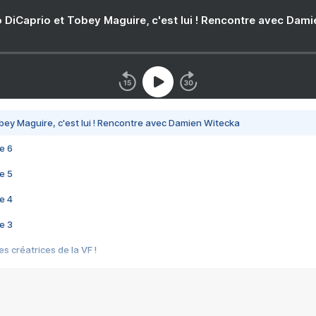
 DiCaprio et Tobey Maguire, c'est lui ! Rencontre avec Dam
bey Maguire, c'est lui ! Rencontre avec Damien Witecka
e 6
e 5
e 4
e 3
s créatrices de la VF !
e 2
e 1