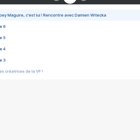
bey Maguire, c'est lui ! Rencontre avec Damien Witecka
e 6
e 5
e 4
e 3
s créatrices de la VF !
e 2
e 1
e Mektoub My Love arrive enfin ! Rencontre avec Shaïn Boumedine et Sal
i : après Toni en famille
elle réalise le bouleversant Dites lui que je l'aime
ais ! Rencontre autour de Vie privée de Rebecca Zlotowski