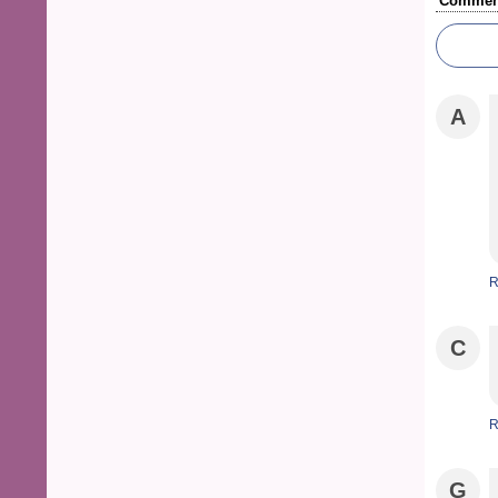
Comment
A
R
C
R
G