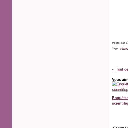
Posté par S
Tags:
géogr
Vous aim
Enquête
scientifi