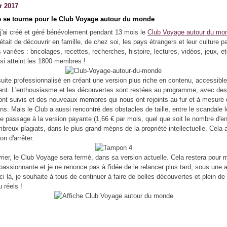
r 2017
 se tourne pour le Club Voyage autour du monde
 j'ai créé et géré bénévolement pendant 13 mois le
Club Voyage autour du mo
 était de découvrir en famille, de chez soi, les pays étrangers et leur culture pa
s variées : bricolages, recettes, recherches, histoire, lectures, vidéos, jeux, e
si atteint les 1800 membres !
nsuite professionnalisé en créant une version plus riche en contenu, accessible
t. L'enthousiasme et les découvertes sont restées au programme, avec des 
ont suivis et des nouveaux membres qui nous ont rejoints au fur et à mesure
ns. Mais le Club a aussi rencontré des obstacles de taille, entre le scandale lo
e passage à la version payante (1,66 € par mois, quel que soit le nombre d'enf
mbreux plagiats, dans le plus grand mépris de la propriété intellectuelle. Cela
n d'arrêter.
vrier, le Club Voyage sera fermé, dans sa version actuelle. Cela restera pour 
passionnante et je ne renonce pas à l'idée de le relancer plus tard, sous une 
ici là, je souhaite à tous de continuer à faire de belles découvertes et plein d
u réels !