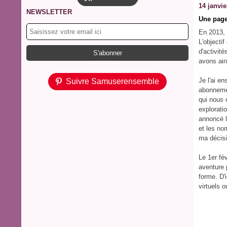
14 janvie
NEWSLETTER
Une page
En
2013
,
L'objectif
d'activité
avons ain
Je l'ai e
Suivre Samuserensemble
abonnemen
qui nous 
exploratio
annoncé l
et les no
ma décisio
Le 1er fé
aventure 
forme. D'
virtuels o