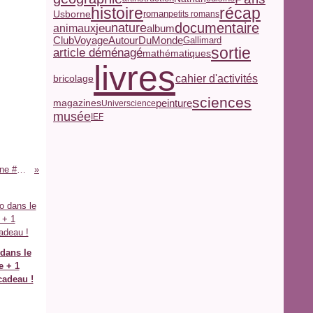
histoire
récap
Usborne
roman
petits romans
documentaire
jeu
nature
animaux
album
ClubVoyageAutourDuMonde
Gallimard
sortie
article déménagé
mathématiques
livres
cahier d'activités
bricolage
sciences
peinture
magazines
Universcience
musée
IEF
S'Amuser Ensemble cette semaine #311
dans le
 + 1
cadeau !