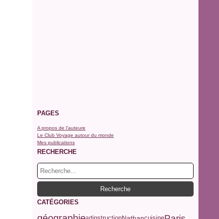
PAGES
A propos de l'auteure
Le Club Voyage autour du monde
Mes publications
RECHERCHE
CATÉGORIES
géographie
Paris
Nathan
art
instruction
cuisine