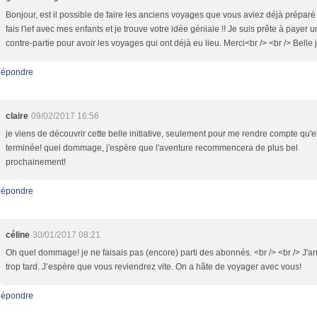
Bonjour, est il possible de faire les anciens voyages que vous aviez déjà préparé
fais l'ief avec mes enfants et je trouve votre idée géniale !! Je suis prête à payer 
contre-partie pour avoir les voyages qui ont déjà eu lieu. Merci<br /> <br /> Belle
épondre
claire
09/02/2017 16:56
je viens de découvrir cette belle initiative, seulement pour me rendre compte qu'el
terminée! quel dommage, j'espère que l'aventure recommencera de plus bel
prochainement!
épondre
céline
30/01/2017 08:21
Oh quel dommage! je ne faisais pas (encore) parti des abonnés. <br /> <br /> J'ar
trop tard. J’espère que vous reviendrez vite. On a hâte de voyager avec vous!
épondre