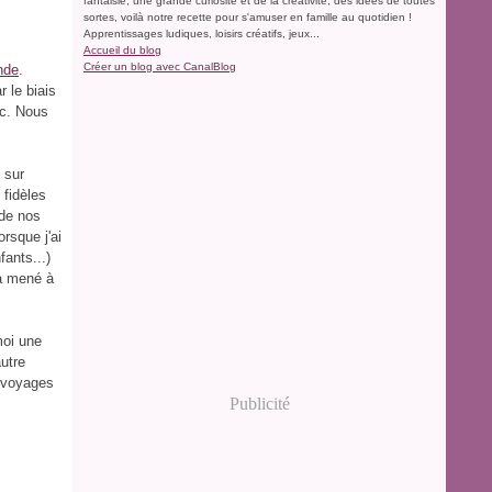
fantaisie, une grande curiosité et de la créativité, des idées de toutes
sortes, voilà notre recette pour s'amuser en famille au quotidien !
Apprentissages ludiques, loisirs créatifs, jeux...
Accueil du blog
Créer un blog avec CanalBlog
nde
.
r le biais
tc. Nous
 sur
fidèles
 de nos
rsque j'ai
ants...)
 a mené à
moi une
autre
e voyages
Publicité