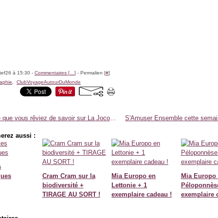
tef26 à 15:30 -
Commentaires [
…
]
- Permalien [
#
]
aphie
,
ClubVoyageAutourDuMonde
Tout ce que vous rêviez de savoir sur La Joconde
erez aussi :
s
ques
Cram Cram sur la
Mia Europo en
Mia Europo 
biodiversité +
Lettonie + 1
Péloponnèse
TIRAGE AU SORT !
exemplaire cadeau !
exemplaire 