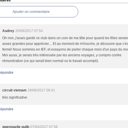
aires
Ajouter un commentaire
Audrey
20/08/2017 07:54
Oh non, j'avais gardé ce club dans un coin de ma tête pour quand les filles seraie
assez grandes pour apprécier.... Et au moment de m'inscrire, je découvre que c'es
fermé! Nous sommes en IEF, et essayons de parler chaque mois d'un pays du m
Moi aussi, je serais très intéressée par les anciens voyages, y compris contre
rémunération (ce qui serait bien normal vu le travail accompli).
épondre
circuit vietnam
28/06/2017 08:41
très significative
épondre
gwennaelle guilb
07/04/2017 07:56