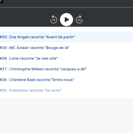
#30 : Eve Angeli raconte "Avant de partir"
#29 : MC Solaar raconte "Bouge de là"
28 : Lorie raconte "Je vais vite"
#27 : Christophe Willem raconte "Jacques a dit"
#26 : Chimène Badi raconte "Entre nous"
#25 : Indochine raconte "3e sexe"
#24 : Zaho raconte "C'est chelou"
#23 : Patrick Bruel raconte "Au café des délices"
#22 : Kyo raconte "Le chemin"