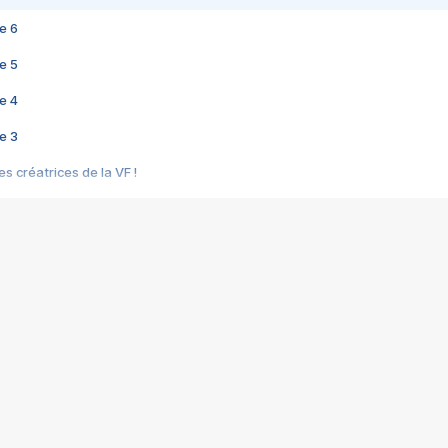
e 6
e 5
e 4
e 3
s créatrices de la VF !
e 2
e 1
e Mektoub My Love arrive enfin ! Rencontre avec Shaïn Boumedine et Sal
i : après Toni en famille
elle réalise le bouleversant Dites lui que je l'aime
ais ! Rencontre autour de Vie privée de Rebecca Zlotowski
 de Marguerite, Grave... Rencontre avec Ella Rumpf