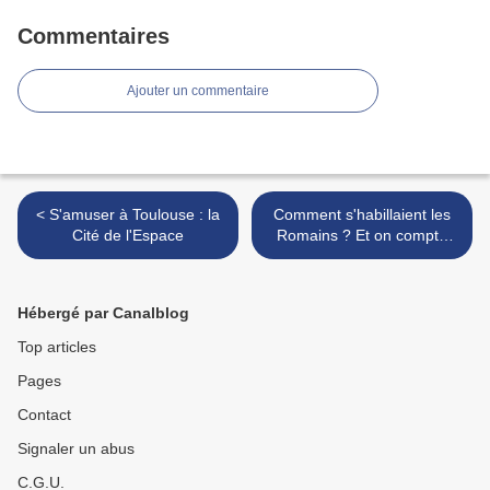
Commentaires
Ajouter un commentaire
< S'amuser à Toulouse : la
Comment s'habillaient les
Cité de l'Espace
Romains ? Et on compte
jusqu'à 10 en passant >
Hébergé par Canalblog
Top articles
Pages
Contact
Signaler un abus
C.G.U.