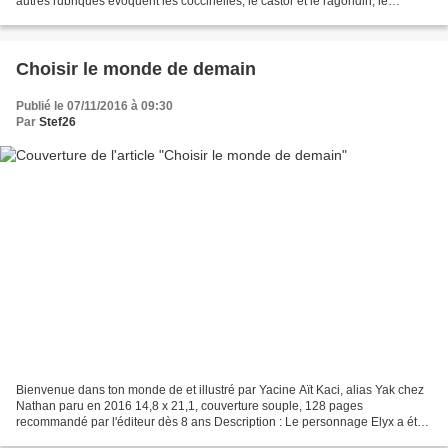
autres rubriques évoquent les coccinelles, le castor et le ragondin, le
gaspillage alimentaire ou les plantes...
Choisir le monde de demain
Publié le 07/11/2016 à 09:30
Par
Stef26
Bienvenue dans ton monde de et illustré par Yacine Aït Kaci, alias Yak chez
Nathan paru en 2016 14,8 x 21,1, couverture souple, 128 pages
recommandé par l'éditeur dès 8 ans Description : Le personnage Elyx a été
inventé par Yak, afin d'aborder des thématiques...