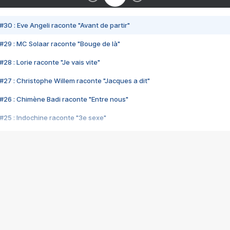
#30 : Eve Angeli raconte "Avant de partir"
#29 : MC Solaar raconte "Bouge de là"
28 : Lorie raconte "Je vais vite"
#27 : Christophe Willem raconte "Jacques a dit"
#26 : Chimène Badi raconte "Entre nous"
#25 : Indochine raconte "3e sexe"
#24 : Zaho raconte "C'est chelou"
#23 : Patrick Bruel raconte "Au café des délices"
#22 : Kyo raconte "Le chemin"
#21 : Nolwenn Leroy raconte "Cassé"
#20 : Patrick Hernandez raconte "Born to be alive"
#19 : Lorie raconte "Près de moi"