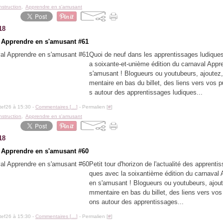
instruction
,
Apprendre en s'amusant
18
 Apprendre en s'amusant #61
Quoi de neuf dans les apprentissages ludiques 
a soixante-et-unième édition du carnaval Appr
s'amusant ! Blogueurs ou youtubeurs, ajoutez
mentaire en bas du billet, des liens vers vos p
s autour des apprentissages ludiques...
tef26 à 15:30 -
Commentaires [
…
]
- Permalien [
#
]
instruction
,
Apprendre en s'amusant
18
 Apprendre en s'amusant #60
Petit tour d'horizon de l'actualité des apprenti
ques avec la soixantième édition du carnaval
en s'amusant ! Blogueurs ou youtubeurs, ajou
mmentaire en bas du billet, des liens vers vos 
ons autour des apprentissages...
tef26 à 15:30 -
Commentaires [
…
]
- Permalien [
#
]