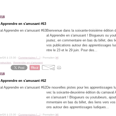
018
 Apprendre en s'amusant #63
Bienvenue dans la soixante-troisième édition 
al Apprendre en s'amusant ! Blogueurs ou you
joutez, en commentaire en bas du billet, des l
vos publications autour des apprentissages lu
ntre le 23 et le 29 juin. Pour des...
tef26 à 15:30 -
Commentaires [
…
]
- Permalien [
#
]
instruction
,
Apprendre en s'amusant
018
 Apprendre en s'amusant #62
De nouvelles pistes pour les apprentissages l
vec la soixante-deuxième édition du carnaval
en s'amusant ! Blogueurs ou youtubeurs, ajou
mmentaire en bas du billet, des liens vers vos 
ons autour des apprentissages ludiques...
tef26 à 15:30 -
Commentaires [
…
]
- Permalien [
#
]