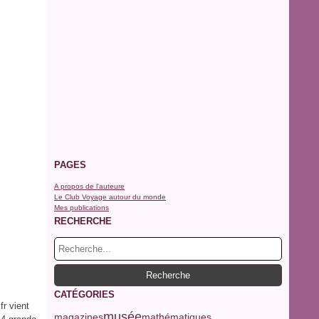
PAGES
A propos de l'auteure
Le Club Voyage autour du monde
Mes publications
RECHERCHE
CATÉGORIES
r vient
musée
magazines
mathématiques