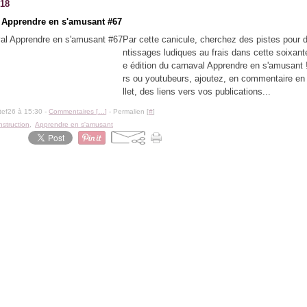
018
 Apprendre en s'amusant #67
Par cette canicule, cherchez des pistes pour 
ntissages ludiques au frais dans cette soixan
e édition du carnaval Apprendre en s'amusant 
rs ou youtubeurs, ajoutez, en commentaire en
llet, des liens vers vos publications...
tef26 à 15:30 -
Commentaires [
…
]
- Permalien [
#
]
instruction
,
Apprendre en s'amusant