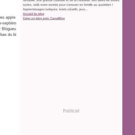
fantaisie, une grande curiosité et de la créativité, des idées de toutes
sortes, voilà notre recette pour s'amuser en famille au quotidien !
Apprentissages ludiques, loisirs créatifs, jeux...
Accueil du blog
des appre
Créer un blog avec CanalBlog
te-septièm
! Blogueu
 bas du bi
Publicité