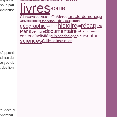
. 4 grande
livres
 sous-part
sortie
 apprentiss
article déménagé
ClubVoyageAutourDuMonde
animaux
Usborne
roman
Universcience
histoire
récap
géographie
jeu
Nathan
art
documentaire
Paris
peinture
petits romans
IEF
nature
cahier d'activités
album
bricolage
cuisine
sciences
Gallimard
instruction
d'apprenti
dition du
ou youtub
, des lien
es idées d
 Apprendr