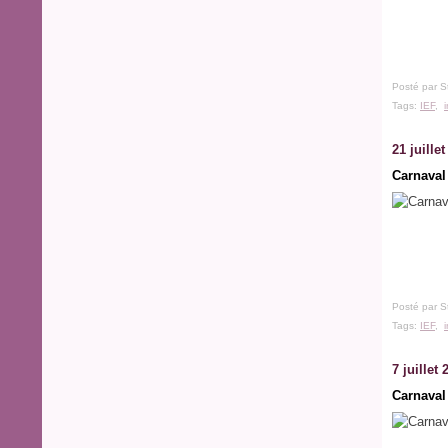
Posté par S
Tags:
IEF
,
21 juille
Carnaval
Posté par S
Tags:
IEF
,
7 juillet 
Carnaval