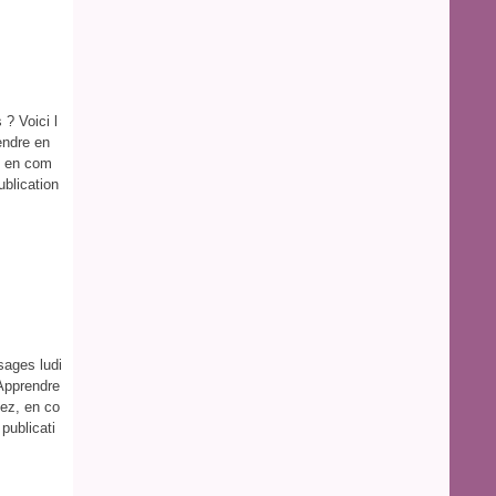
? Voici l
endre en
, en com
ublication
ssages ludi
 Apprendre
tez, en co
publicati