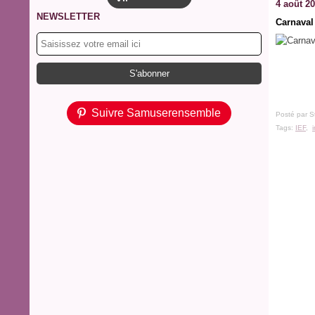
4 août 2
NEWSLETTER
Carnaval
Suivre Samuserensemble
Posté par S
Tags:
IEF
,