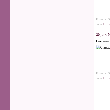
Posté par S
Tags:
IEF
,
30 juin 2
Carnaval
Posté par S
Tags:
IEF
,