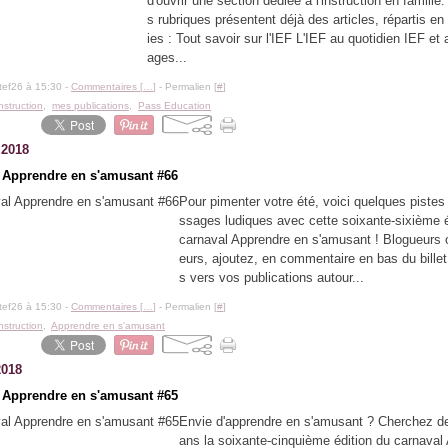
d'ouvrir une section dédiée à l'instruction en famille
s rubriques présentent déjà des articles, répartis en
ies : Tout savoir sur l'IEF L'IEF au quotidien IEF et
ages...
tef26 à 15:30 -
Commentaires [
…
]
- Permalien [
#
]
instruction
,
mes publications
,
Pass Education
t 2018
 Apprendre en s'amusant #66
Pour pimenter votre été, voici quelques pistes 
ssages ludiques avec cette soixante-sixième é
carnaval Apprendre en s'amusant ! Blogueurs 
eurs, ajoutez, en commentaire en bas du billet
s vers vos publications autour...
tef26 à 15:30 -
Commentaires [
…
]
- Permalien [
#
]
instruction
,
Apprendre en s'amusant
2018
 Apprendre en s'amusant #65
Envie d'apprendre en s'amusant ? Cherchez d
ans la soixante-cinquième édition du carnaval