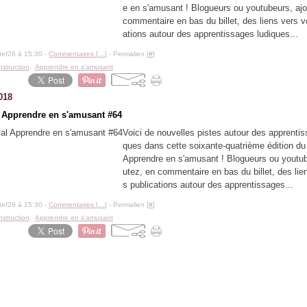
e en s'amusant ! Blogueurs ou youtubeurs, ajo
commentaire en bas du billet, des liens vers v
ations autour des apprentissages ludiques...
tef26 à 15:30 -
Commentaires [
…
]
- Permalien [
#
]
instruction
,
Apprendre en s'amusant
018
 Apprendre en s'amusant #64
Voici de nouvelles pistes autour des apprentis
ques dans cette soixante-quatrième édition du
Apprendre en s'amusant ! Blogueurs ou youtub
utez, en commentaire en bas du billet, des lie
s publications autour des apprentissages...
tef26 à 15:30 -
Commentaires [
…
]
- Permalien [
#
]
instruction
,
Apprendre en s'amusant