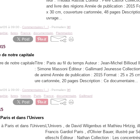
teur : Thibaut Rassat Éditeur : Père Castor Collectio
and livre des régions Année de publication : 2015 F
x 30 cm, couverture cartonnée, 48 pages Descriptio
uvrage...
tef26 à 09:00 -
Commentaires [
…
]
- Permalien [
#
]
aphie
,
livres
,
France
,
documentaire
,
Flammarion
015
e de notre capitale
Titre : Paris au fil du temps Auteur : Jean-Michel Billioud I
: Simone Massoni Éditeur : Gallimard Jeunesse Collectio
de animé Année de publication : 2015 Format : 25 x 25 cm
ure cartonnée, 20 pages Description : Ce documentaire...
tef26 à 09:00 -
Commentaires [
…
]
- Permalien [
#
]
aphie
,
livres
,
histoire
,
Paris
,
France
,
documentaire
,
Gallimard
15
Paris et dans l'Univers
L'Univers , de David Wilgenbus et Mathieu Hirtzig, il
Francis Gardiol Paris , d'Olivier Bauer, illustré par 
elleschi Éditeur : Nathan Collection : Les concentré