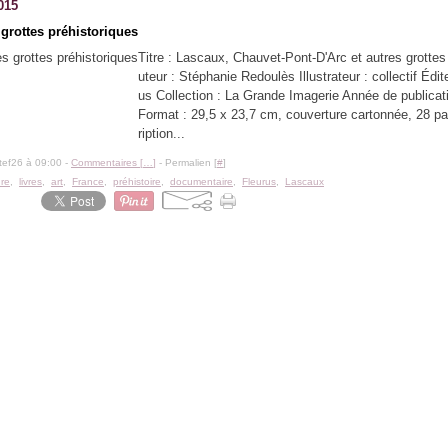
015
 grottes préhistoriques
Titre : Lascaux, Chauvet-Pont-D'Arc et autres grotte
uteur : Stéphanie Redoulès Illustrateur : collectif Édit
us Collection : La Grande Imagerie Année de publicat
Format : 29,5 x 23,7 cm, couverture cartonnée, 28 
ription...
tef26 à 09:00 -
Commentaires [
…
]
- Permalien [
#
]
ure
,
livres
,
art
,
France
,
préhistoire
,
documentaire
,
Fleurus
,
Lascaux