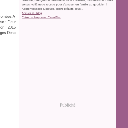
fantaisie, une grande curiosité et de la créativité, des idées de toutes
sortes, voilà notre recette pour s'amuser en famille au quotidien !
Apprentissages ludiques, loisirs créatifs, jeux...
Accueil du blog
s ornées A
Créer un blog avec CanalBlog
eur : Fleur
ion : 2015
pages Desc
Publicité