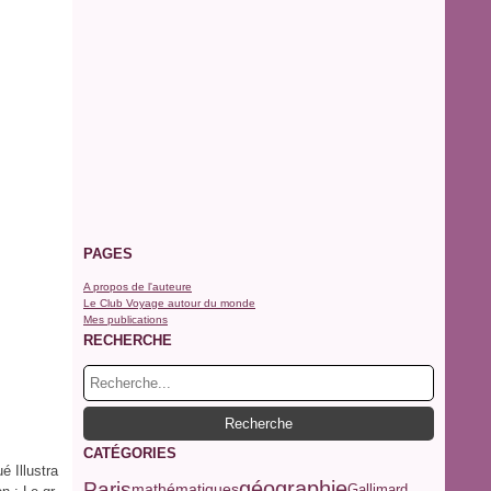
PAGES
A propos de l'auteure
Le Club Voyage autour du monde
Mes publications
RECHERCHE
CATÉGORIES
é Illustra
géographie
Paris
mathématiques
Gallimard