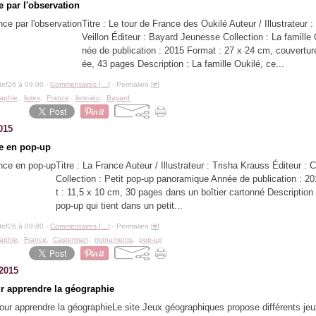
e par l'observation
Titre : Le tour de France des Oukilé Auteur / Illustrateur :
Veillon Éditeur : Bayard Jeunesse Collection : La famille
née de publication : 2015 Format : 27 x 24 cm, couvertur
ée, 43 pages Description : La famille Oukilé, ce...
tef26 à 09:00 -
Commentaires [
…
]
- Permalien [
#
]
aphie
,
livres
,
France
,
livre-jeu
,
Bayard
015
e en pop-up
Titre : La France Auteur / Illustrateur : Trisha Krauss Éditeur :
Collection : Petit pop-up panoramique Année de publication : 2
t : 11,5 x 10 cm, 30 pages dans un boîtier cartonné Description 
pop-up qui tient dans un petit...
tef26 à 09:00 -
Commentaires [
…
]
- Permalien [
#
]
aphie
,
France
,
Casterman
,
monuments
,
pop-up
 2015
r apprendre la géographie
Le site Jeux géographiques propose différents jeu