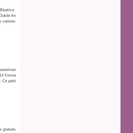
 Béatrice
 Oukilé An
e cartonn
 Casterman
014 Forma
: Ce petit
x gratuits