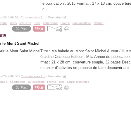
e publication : 2015 Format : 17 x 18 cm, couvertur
e,...
tef26 à 09:00 -
Commentaires [
…
]
- Permalien [
#
]
aphie
,
livres
,
sciences
,
Paris
,
astronomie
,
France
,
documentaire
,
Nathan
2015
r le Mont Saint Michel
Titre : Ma balade au Mont Saint Michel Auteur / Illust
éraldine Cosneau Éditeur : Mila Année de publication
rmat : 21 x 28 cm, couverture souple, 32 pages Descr
e cahier d'activités se propose de faire découvrir aux 
tef26 à 09:00 -
Commentaires [
…
]
- Permalien [
#
]
upage
,
géographie
,
autocollants
,
France
,
Mila
,
cahier d'activités