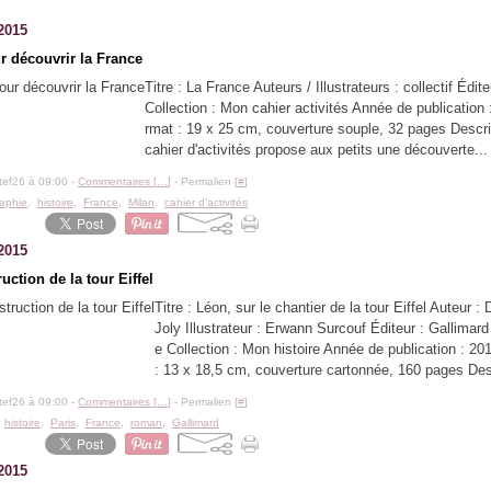
2015
r découvrir la France
Titre : La France Auteurs / Illustrateurs : collectif Édite
Collection : Mon cahier activités Année de publication
rmat : 19 x 25 cm, couverture souple, 32 pages Descri
cahier d'activités propose aux petits une découverte...
tef26 à 09:00 -
Commentaires [
…
]
- Permalien [
#
]
aphie
,
histoire
,
France
,
Milan
,
cahier d'activités
2015
uction de la tour Eiffel
Titre : Léon, sur le chantier de la tour Eiffel Auteur 
Joly Illustrateur : Erwann Surcouf Éditeur : Gallimar
e Collection : Mon histoire Année de publication : 2
: 13 x 18,5 cm, couverture cartonnée, 160 pages Desc
tef26 à 09:00 -
Commentaires [
…
]
- Permalien [
#
]
,
histoire
,
Paris
,
France
,
roman
,
Gallimard
2015