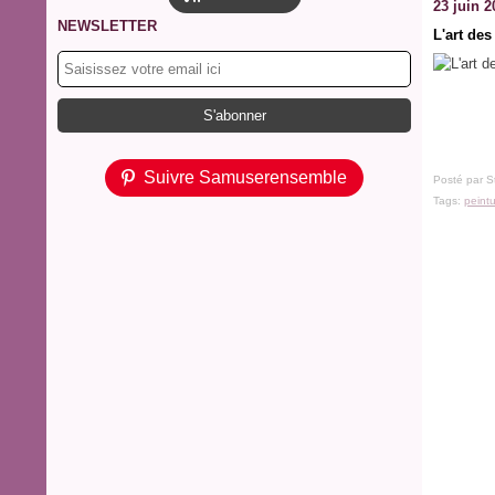
23 juin 2
NEWSLETTER
L'art des
Suivre Samuserensemble
Posté par S
Tags:
peint