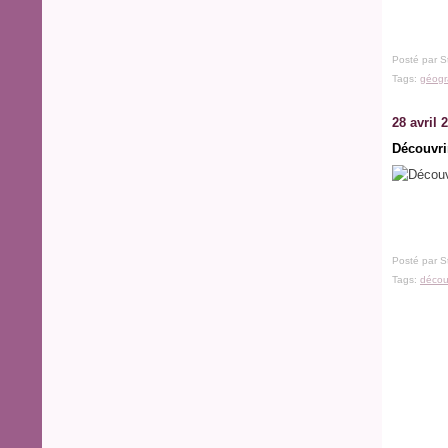
Posté par S
Tags:
géogr
28 avril 
Découvri
Posté par S
Tags:
déco