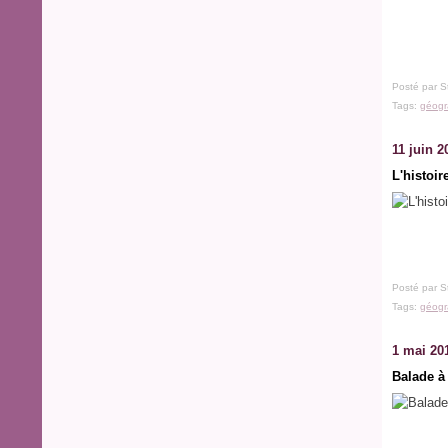
Posté par S
Tags:
géogr
11 juin 2
L'histoir
Posté par S
Tags:
géogr
1 mai 20
Balade à 