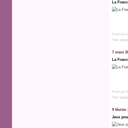
La Franc
Posté par S
Tags:
géogr
7 mars 2
La Franc
Posté par S
Tags:
géogr
9 février
Jeux pou