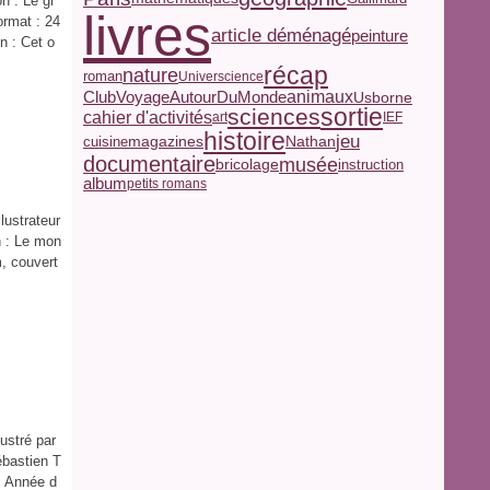
n : Le gr
livres
ormat : 24
article déménagé
peinture
n : Cet o
récap
nature
roman
Universcience
ClubVoyageAutourDuMonde
animaux
Usborne
sortie
sciences
cahier d'activités
art
IEF
histoire
jeu
magazines
Nathan
cuisine
documentaire
musée
bricolage
instruction
album
petits romans
llustrateur
n : Le mon
, couvert
lustré par
Sébastien T
s Année d