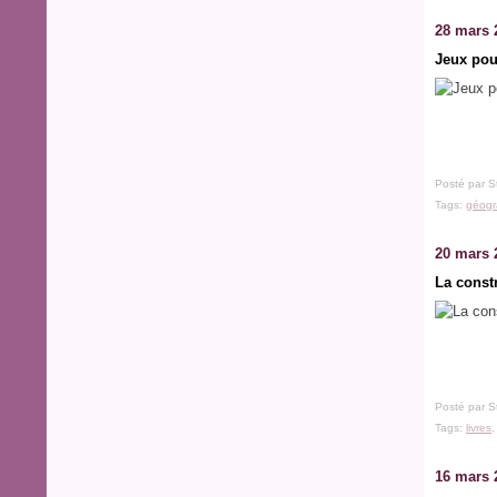
28 mars 
Jeux pou
Posté par S
Tags:
géogr
20 mars 
La constr
Posté par S
Tags:
livres
16 mars 