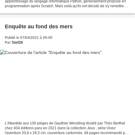
apprentissage du langage informatique Python, généralement proposé en
programmation après Scratch. Mais voilà qu'ils ont décidé de s'y remettre.
Petit point sur nos ressources......
Enquête au fond des mers
Publié le 07/04/2021 à 09:00
Par
Stef26
L'Atlantide aux 100 pièges de Gauthier Wendling illustré par Théo Berthet
chez 404 éditions paru en 2021 dans la collection Jeux , série Vivez
l'aventure 20,6 x 28,5 cm, couverture cartonnée, 48 pages recommandé par