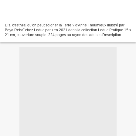
Dis, c'est vrai qu'on peut soigner la Terre ? d'Anne Thoumieux illustré par
Beya Rebaï chez Leduc paru en 2021 dans la collection Leduc Pratique 15 x
21 cm, couverture souple, 224 pages au rayon des adultes Description :
S'Amuser Ensemble a déménagé....