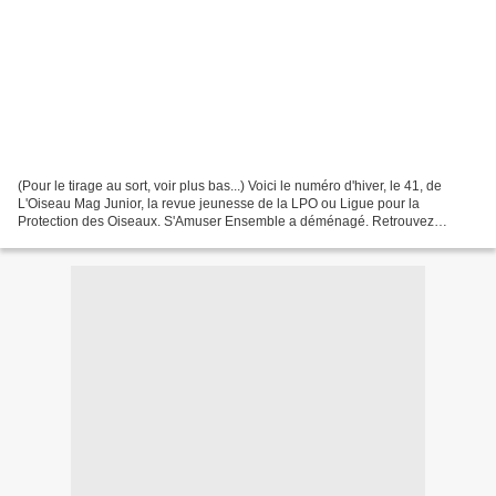
(Pour le tirage au sort, voir plus bas...) Voici le numéro d'hiver, le 41, de
L'Oiseau Mag Junior, la revue jeunesse de la LPO ou Ligue pour la
Protection des Oiseaux. S'Amuser Ensemble a déménagé. Retrouvez
l'article sur L'Oiseau Mag Junior de printemps...