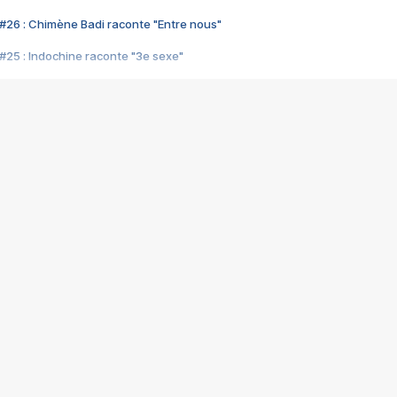
#26 : Chimène Badi raconte "Entre nous"
#25 : Indochine raconte "3e sexe"
#24 : Zaho raconte "C'est chelou"
#23 : Patrick Bruel raconte "Au café des délices"
#22 : Kyo raconte "Le chemin"
#21 : Nolwenn Leroy raconte "Cassé"
#20 : Patrick Hernandez raconte "Born to be alive"
#19 : Lorie raconte "Près de moi"
#18 : Michael Jones raconte "A nos actes manqués" (avec Jean-Jacque
#17 : Khaled raconte "Aïcha"
#16 : Corneille raconte "Parce qu'on vient de loin"
#15 : Indochine raconte "L'aventurier"