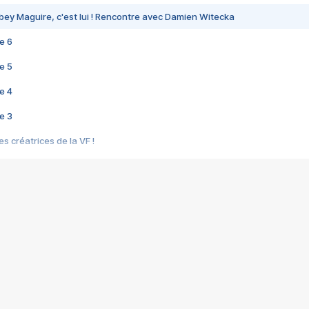
bey Maguire, c'est lui ! Rencontre avec Damien Witecka
e 6
e 5
e 4
e 3
s créatrices de la VF !
e 2
e 1
e Mektoub My Love arrive enfin ! Rencontre avec Shaïn Boumedine et Sal
i : après Toni en famille
elle réalise le bouleversant Dites lui que je l'aime
ais ! Rencontre autour de Vie privée de Rebecca Zlotowski