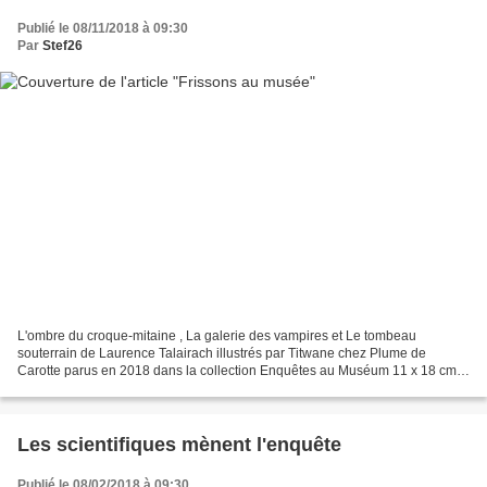
Publié le 08/11/2018 à 09:30
Par
Stef26
L'ombre du croque-mitaine , La galerie des vampires et Le tombeau
souterrain de Laurence Talairach illustrés par Titwane chez Plume de
Carotte parus en 2018 dans la collection Enquêtes au Muséum 11 x 18 cm,
couverture souple, 80 pages recommandés par...
Les scientifiques mènent l'enquête
Publié le 08/02/2018 à 09:30