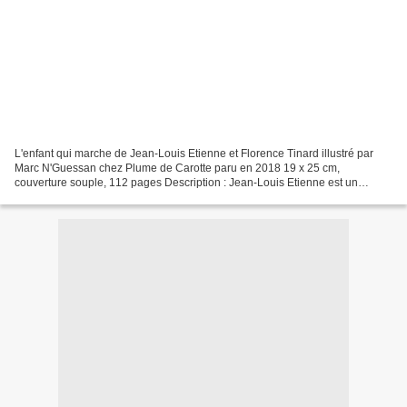
L'enfant qui marche de Jean-Louis Etienne et Florence Tinard illustré par
Marc N'Guessan chez Plume de Carotte paru en 2018 19 x 25 cm,
couverture souple, 112 pages Description : Jean-Louis Etienne est un
célèbre explorateur. Il a notamment été le premier...