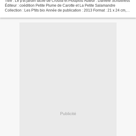
Titre : Le p'tit jardin facile de Crousti et Pioupiou Auteur : Danièle Schulthess
Éditeur : coédition Petite Plume de Carotte et La Petite Salamandre
Collection : Les P'tits bio Année de publication : 2013 Format : 21 x 24 cm,
couverture cartonnée, 40...
Publicité