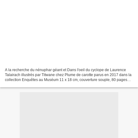
A la recherche du nénuphar géant et Dans l'oeil du cyclope de Laurence
Talairach illustrés par Titwane chez Plume de carotte parus en 2017 dans la
collection Enquêtes au Muséum 11 x 18 cm, couverture souple, 80 pages
recommandés par l'éditeur à partir...