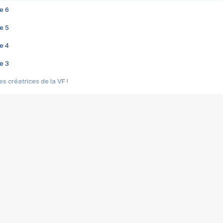
e 6
e 5
e 4
e 3
s créatrices de la VF !
e 2
e 1
e Mektoub My Love arrive enfin ! Rencontre avec Shaïn Boumedine et Sal
i : après Toni en famille
elle réalise le bouleversant Dites lui que je l'aime
ais ! Rencontre autour de Vie privée de Rebecca Zlotowski
 de Marguerite, Grave... Rencontre avec Ella Rumpf