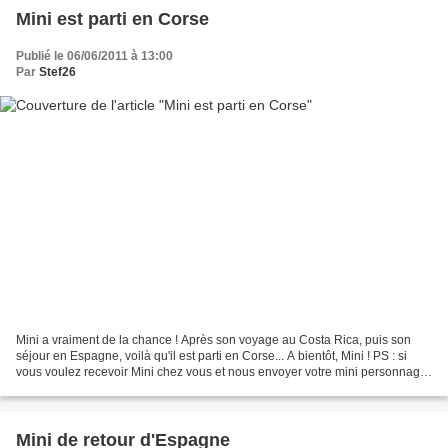
Mini est parti en Corse
Publié le 06/06/2011 à 13:00
Par
Stef26
Mini a vraiment de la chance ! Après son voyage au Costa Rica, puis son
séjour en Espagne, voilà qu'il est parti en Corse... A bientôt, Mini ! PS : si
vous voulez recevoir Mini chez vous et nous envoyer votre mini personnage
ou autre "flat Stanley", contactez-nous...
Mini de retour d'Espagne