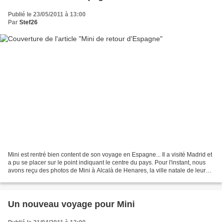
Publié le 23/05/2011 à 13:00
Par
Stef26
Mini est rentré bien content de son voyage en Espagne... Il a visité Madrid et
a pu se placer sur le point indiquant le centre du pays. Pour l'instant, nous
avons reçu des photos de Mini à Alcalà de Henares, la ville natale de leur
nounou., mais aussi...
Un nouveau voyage pour Mini