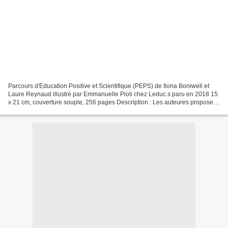
Parcours d'Education Positive et Scientifique (PEPS) de Ilona Boniwell et
Laure Reynaud illustré par Emmanuelle Pioli chez Leduc.s paru en 2018 15
x 21 cm, couverture souple, 256 pages Description : Les auteures proposent
une approche de l'éducation bienveillante...