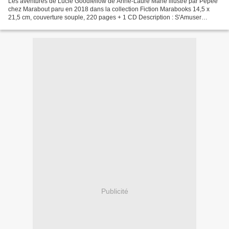
Les aventures de Lucie Goodfellow de Anne-Laure Mahé illustré par Pépée
chez Marabout paru en 2018 dans la collection Fiction Marabooks 14,5 x
21,5 cm, couverture souple, 220 pages + 1 CD Description : S'Amuser
Ensemble a déménagé. Retrouvez l'article...
Publicité