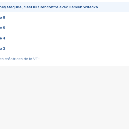
bey Maguire, c'est lui ! Rencontre avec Damien Witecka
e 6
e 5
e 4
e 3
s créatrices de la VF !
e 2
e 1
e Mektoub My Love arrive enfin ! Rencontre avec Shaïn Boumedine et Sal
i : après Toni en famille
elle réalise le bouleversant Dites lui que je l'aime
ais ! Rencontre autour de Vie privée de Rebecca Zlotowski