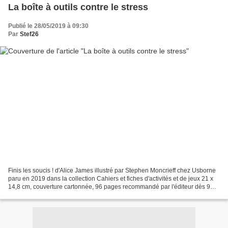
La boîte à outils contre le stress
Publié le 28/05/2019 à 09:30
Par
Stef26
Finis les soucis ! d'Alice James illustré par Stephen Moncrieff chez Usborne
paru en 2019 dans la collection Cahiers et fiches d'activités et de jeux 21 x
14,8 cm, couverture cartonnée, 96 pages recommandé par l'éditeur dès 9
ans Description : Cet ouvrage,...