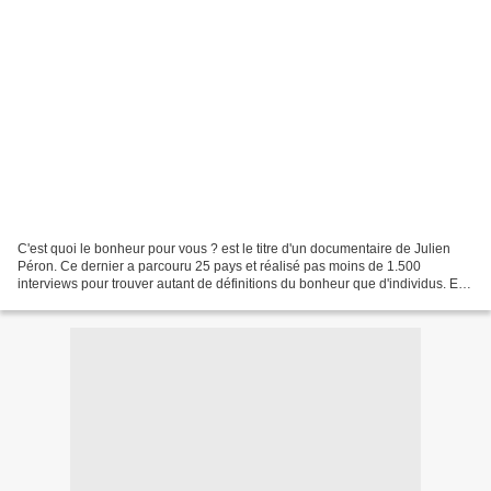
C'est quoi le bonheur pour vous ? est le titre d'un documentaire de Julien
Péron. Ce dernier a parcouru 25 pays et réalisé pas moins de 1.500
interviews pour trouver autant de définitions du bonheur que d'individus. Et,
désormais, C'est quoi le bonheur...