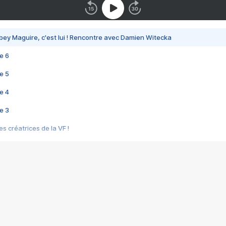
bey Maguire, c'est lui ! Rencontre avec Damien Witecka
e 6
e 5
e 4
e 3
s créatrices de la VF !
e 2
e 1
e Mektoub My Love arrive enfin ! Rencontre avec Shaïn Boumedine et Sal
i : après Toni en famille
elle réalise le bouleversant Dites lui que je l'aime