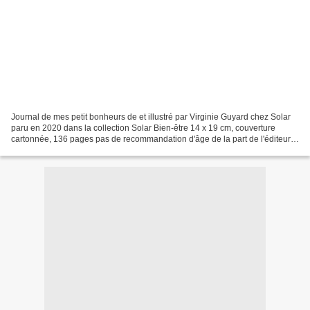
Journal de mes petit bonheurs de et illustré par Virginie Guyard chez Solar
paru en 2020 dans la collection Solar Bien-être 14 x 19 cm, couverture
cartonnée, 136 pages pas de recommandation d'âge de la part de l'éditeur
Description : S'Amuser Ensemble...