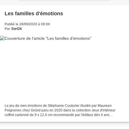
Les familles d'émotions
Publié le 28/09/2020 à 09:00
Par
Stef26
Le jeu de mes émotions de Stéphanie Couturier illustré par Maureen
Poignonec chez Gründ paru en 2020 dans la collection Jeux d'intérieur
coffret cartonné de 9 x 12,4 cm recommandé par l'éditeur dès 4 ans
Description : S'Amuser Ensemble a déménagé. Retrouvez...