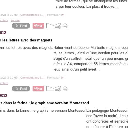
mité de formes, qui se distinguent les unes
s par leur couleur. En plus, il trouve...
tef26 à 19:00 -
Commentaires [
…
]
- Permalien [
#
]
criture
,
lecture
2012
r les lettres avec des magnets
Hatier vient de publier Ma boîte magnets pou
re les lettres , ainsi qu'une version pour les ch
s'agit d'un coffret métallique, un peu moins g
e feuille A4, comportant 88 lettres magnétiq
leur, ainsi qu'un petit livret...
tef26 à 19:00 -
Commentaires [
…
]
- Permalien [
#
]
criture
2012
s dans la farine : le graphisme version Montessori
En pédagogie Montessori
end "avec la main". Les a
ont concrètes et sensorie
se préparer à l'écriture, o