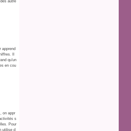
 des autre
r apprend
iffres. Il
rand qu'un
ues en cou
, on appr
ctivités s
lles. Pour
n utilise d