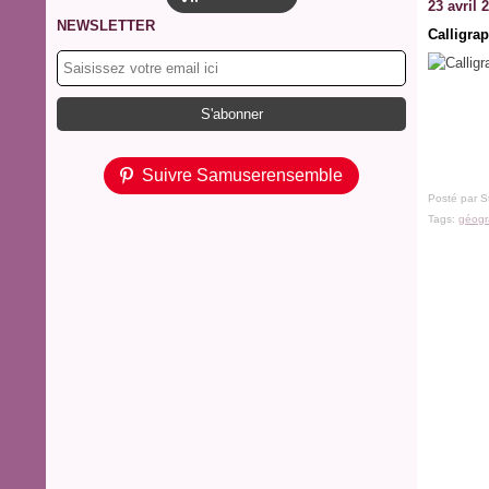
23 avril 
NEWSLETTER
Calligrap
Suivre Samuserensemble
Posté par S
Tags:
géogr