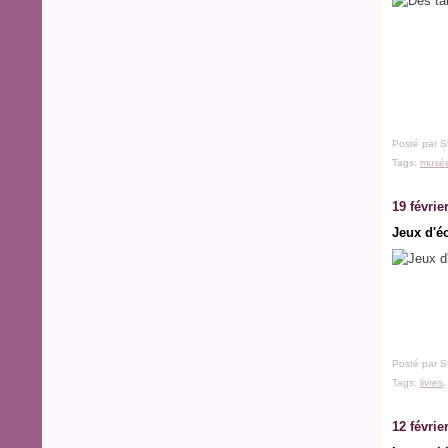
Posté par S
Tags:
musé
19 févrie
Jeux d'éc
Posté par S
Tags:
livres
12 févrie