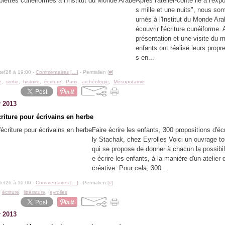
Après l'atelier-conte lié à l'exp
s mille et une nuits", nous so
urnés à l'Institut du Monde Ar
écouvrir l'écriture cunéiforme.
présentation et une visite du 
enfants ont réalisé leurs propre
s en...
tef26 à 19:00 -
Commentaires [
…
]
- Permalien [
#
]
e
,
sortie
,
histoire
,
écriture
,
Paris
,
archéologie
,
Mésopotamie
r 2013
riture pour écrivains en herbe
Faire écrire les enfants, 300 propositions d'écr
ly Stachak, chez Eyrolles Voici un ouvrage to
qui se propose de donner à chacun la possibili
e écrire les enfants, à la manière d'un atelier d
créative. Pour cela, 300...
tef26 à 10:00 -
Commentaires [
…
]
- Permalien [
#
]
,
écriture
,
littérature
,
eyrolles
r 2013