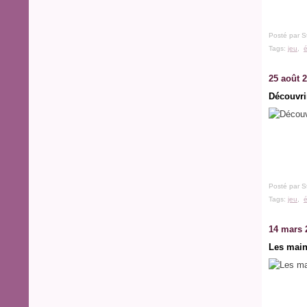
Posté par S
Tags:
jeu
,
é
25 août 
Découvri
Posté par S
Tags:
jeu
,
é
14 mars 
Les main