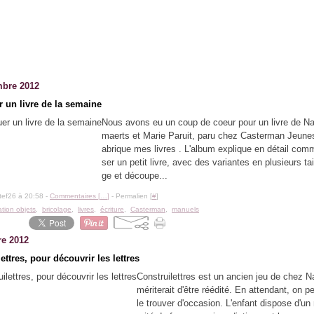
bre 2012
r un livre de la semaine
Nous avons eu un coup de coeur pour un livre de Na
maerts et Marie Paruit, paru chez Casterman Jeunes
abrique mes livres . L'album explique en détail comm
ser un petit livre, avec des variantes en plusieurs tail
ge et découpe...
tef26 à 20:58 -
Commentaires [
…
]
- Permalien [
#
]
ation objets
,
bricolage
,
livres
,
écriture
,
Casterman
,
manuels
re 2012
ettres, pour découvrir les lettres
Construilettres est un ancien jeu de chez N
mériterait d'être réédité. En attendant, on p
le trouver d'occasion. L'enfant dispose d'un