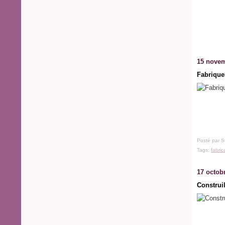
15 novem
Fabrique
Posté par S
Tags:
fabric
17 octob
Construil