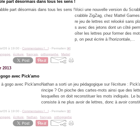
ble part désormais dans tous les sens !
Voici une nouvelle version du Scrabb
crabble ZigZag, chez Mattel Games
re jeu de lettres est relooké sans pl
s avec des jetons dont un côté per
oîter les lettres pour former des mo
p, on peut écrire à l'horizontale,...
tef26 à 19:00 -
Commentaires [
…
]
- Permalien [
#
]
langage
,
écriture
,
français
,
orthographe
,
Mattel
r 2013
à gogo avec Pick'amo
Nathan a sorti un jeu pédagogique sur l'écriture : Pick
rincipe ? On pioche des cartes-mots ainsi que des lett
lesquelles on doit reconstituer les mots indiqués. Le b
consiste à ne plus avoir de lettres, donc à avoir consti
tef26 à 19:00 -
Commentaires [
…
]
- Permalien [
#
]
langage
,
écriture
,
Nathan
,
français
,
orthographe