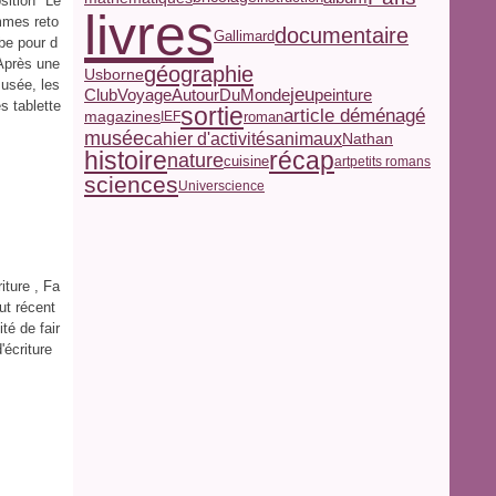
osition "Le
livres
mmes reto
documentaire
Gallimard
abe pour d
 Après une
géographie
Usborne
musée, les
jeu
peinture
ClubVoyageAutourDuMonde
s tablette
sortie
article déménagé
magazines
roman
IEF
musée
cahier d'activités
animaux
Nathan
histoire
récap
nature
cuisine
art
petits romans
sciences
Universcience
iture , Fa
ut récent
té de fair
'écriture