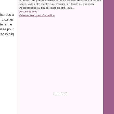
fantaisie, une grande curiosité et de la créativité, des idées de toutes
sortes, voilà notre recette pour s'amuser en famille au quotidien !
Apprentissages ludiques, loisirs créatifs, jeux...
Accueil du blog
nise des a
Créer un blog avec CanalBlog
la calligr
té le thè
usée pour
ite expliq
Publicité