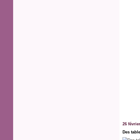
26 févrie
Des tabl