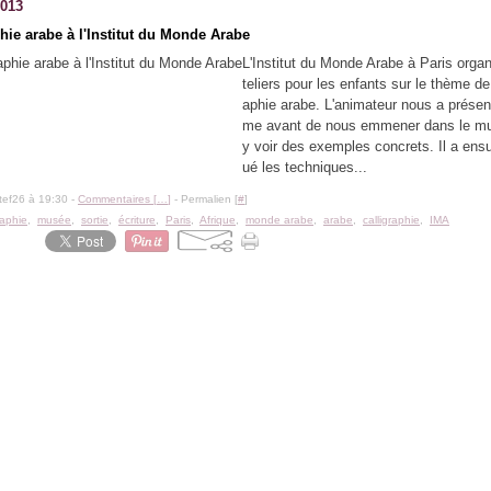
2013
hie arabe à l'Institut du Monde Arabe
L'Institut du Monde Arabe à Paris orga
teliers pour les enfants sur le thème de 
aphie arabe. L'animateur nous a présen
me avant de nous emmener dans le m
y voir des exemples concrets. Il a ensu
ué les techniques...
tef26 à 19:30 -
Commentaires [
…
]
- Permalien [
#
]
aphie
,
musée
,
sortie
,
écriture
,
Paris
,
Afrique
,
monde arabe
,
arabe
,
calligraphie
,
IMA