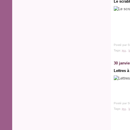
Le scrab
Posté par S
Tags:
jeu
,
30 janvie
Lettres 
Posté par S
Tags:
jeu
,