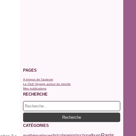
PAGES
A propos de l'auteure
Le Club Voyage autour du monde
Mes publications
RECHERCHE
CATÉGORIES
Paris
album
mathématiques
bricolage
instruction