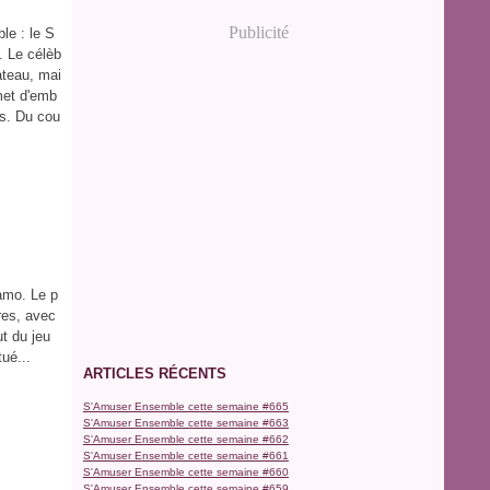
Publicité
le : le S
. Le célèb
ateau, mai
met d'emb
ts. Du cou
'amo. Le p
res, avec
ut du jeu
tué...
ARTICLES RÉCENTS
S'Amuser Ensemble cette semaine #665
S'Amuser Ensemble cette semaine #663
S'Amuser Ensemble cette semaine #662
S'Amuser Ensemble cette semaine #661
S'Amuser Ensemble cette semaine #660
S'Amuser Ensemble cette semaine #659