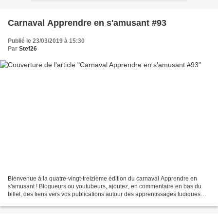
Carnaval Apprendre en s'amusant #93
Publié le 23/03/2019 à 15:30
Par
Stef26
Bienvenue à la quatre-vingt-treizième édition du carnaval Apprendre en
s'amusant ! Blogueurs ou youtubeurs, ajoutez, en commentaire en bas du
billet, des liens vers vos publications autour des apprentissages ludiques
d'entre le 23 et le 29 mars. Pour...