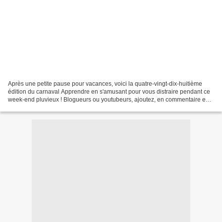
Après une petite pause pour vacances, voici la quatre-vingt-dix-huitième
édition du carnaval Apprendre en s'amusant pour vous distraire pendant ce
week-end pluvieux ! Blogueurs ou youtubeurs, ajoutez, en commentaire en
bas du billet, des liens vers vos...