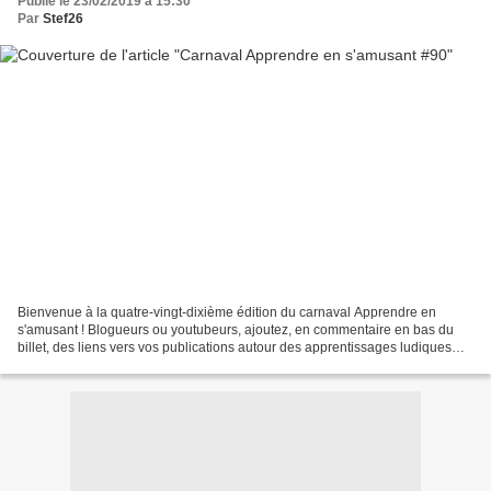
Publié le 23/02/2019 à 15:30
Par
Stef26
Bienvenue à la quatre-vingt-dixième édition du carnaval Apprendre en
s'amusant ! Blogueurs ou youtubeurs, ajoutez, en commentaire en bas du
billet, des liens vers vos publications autour des apprentissages ludiques
entre le 23 février et le 8 mars (délai...