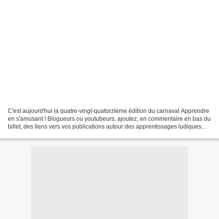
C'est aujourd'hui la quatre-vingt-quatorzième édition du carnaval Apprendre
en s'amusant ! Blogueurs ou youtubeurs, ajoutez, en commentaire en bas du
billet, des liens vers vos publications autour des apprentissages ludiques
d'entre le 30 mars et le 5...