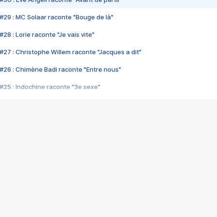
#29 : MC Solaar raconte "Bouge de là"
28 : Lorie raconte "Je vais vite"
#27 : Christophe Willem raconte "Jacques a dit"
#26 : Chimène Badi raconte "Entre nous"
#25 : Indochine raconte "3e sexe"
#24 : Zaho raconte "C'est chelou"
#23 : Patrick Bruel raconte "Au café des délices"
#22 : Kyo raconte "Le chemin"
#21 : Nolwenn Leroy raconte "Cassé"
#20 : Patrick Hernandez raconte "Born to be alive"
#19 : Lorie raconte "Près de moi"
#18 : Michael Jones raconte "A nos actes manqués" (avec Jean-Jacque