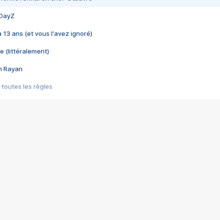
 DayZ
 a 13 ans (et vous l'avez ignoré)
e (littéralement)
im Rayan
 toutes les règles
s les jeux vidéo
us choquant de Rockstar ? - Le scandale BULLY
e plus moche de Steam
du RÊVE tourne au CAUCHEMAR
pendant 8 heures
it… à tort
umiliés par un jeu vidéo