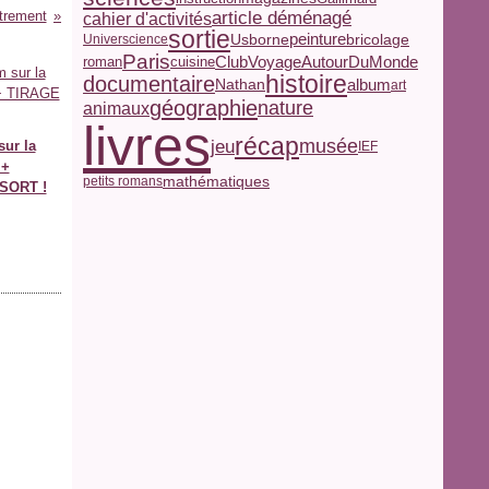
trement
article déménagé
cahier d'activités
sortie
peinture
Usborne
bricolage
Universcience
Paris
ClubVoyageAutourDuMonde
roman
cuisine
histoire
documentaire
Nathan
album
art
géographie
nature
animaux
livres
récap
jeu
musée
ur la
IEF
 +
mathématiques
petits romans
SORT !