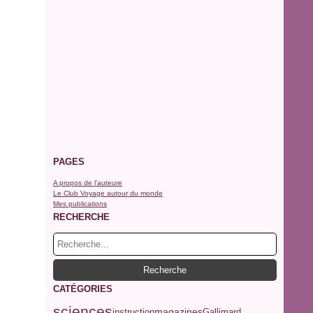
PAGES
A propos de l'auteure
Le Club Voyage autour du monde
Mes publications
RECHERCHE
CATÉGORIES
sciences
magazines
Gallimard
instruction