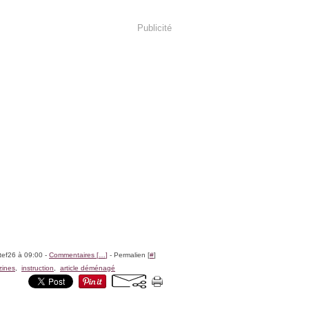
Publicité
tef26 à 09:00 -
Commentaires [
…
]
- Permalien [
#
]
ines
,
instruction
,
article déménagé