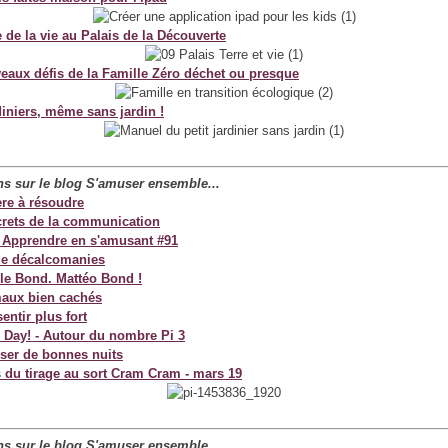
e de la vie au Palais de la Découverte
eaux défis de la Famille Zéro déchet ou presque
diniers, même sans jardin !
ans sur le blog S'amuser ensemble...
re à résoudre
crets de la communication
 Apprendre en s'amusant #91
e décalcomanies
lle Bond. Mattéo Bond !
aux bien cachés
entir plus fort
 Day! - Autour du nombre Pi 3
ser de bonnes nuits
s du tirage au sort Cram Cram - mars 19
ans sur le blog S'amuser ensemble...