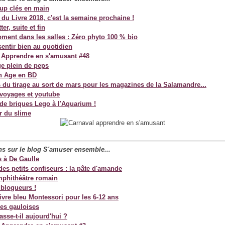
up clés en main
du Livre 2018, c'est la semaine prochaine !
ter, suite et fin
ment dans les salles : Zéro phyto 100 % bio
sentir bien au quotidien
 Apprendre en s'amusant #48
e plein de peps
n Age en BD
s du tirage au sort de mars pour les magazines de la Salamandre...
 voyages et youtube
de briques Lego à l'Aquarium !
r du slime
ans sur le blog S'amuser
ensemble...
s à De Gaulle
 des petits confiseurs : la pâte d'amande
mphithéâtre romain
 blogueurs !
ivre bleu Montessori pour les 6-12 ans
les gauloises
sse-t-il aujourd'hui ?