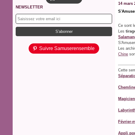
14 mars 
NEWSLETTER
S'Amuser
Ce sont l
Les
tirag
Salamand
S'Amuser
Suivre Samuserensemble
Les arch
Chine
son
Cette se
Séparati
Chemline
Magicien
Labyrint
Février-
Appli po