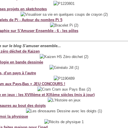
 ses projets en sketchnotes
elets de Pi - Autour du nombre Pi 5
aphie sur S'Amuser Ensemble - 6 - les pôles
an sur le blog S'amuser ensemble...
 zéro déchet de Kaizen
logie en bande dessinée
, d'un pays à l'autre
am aux Pays-Bas + JEU CONCOURS !
e en jeux : les XVIIIème et XIXème siècles (mis à jour)
saures au bout des doigts
moi la physique
s faites maison pour l'ipad