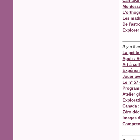
Carnaval
Montesso
L'orthogr
Les math
De l'astr
Explorer
Il y a 5 
La petite
Appli : 
Art à col
Expérienc
Jouer ave
Le n° 57 
Program
Atelier gl
Explorat
Canada : 
Zéro déc
Images d
Comprend