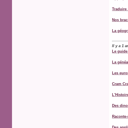
Traduire
Nos brac
La géogr
Il y a 1 
Le guide
La généa
Les euros
Cram Cr
L'Histoir
Des dino
Raconte-
Des appli