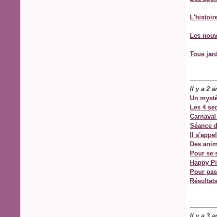
L'histoir
Les nouv
Tous jar
Il y a 2 
Un mystè
Les 4 se
Carnaval
Séance d
Il s'appe
Des anim
Pour se s
Happy Pi
Pour pas
Résultat
Il y a 3 