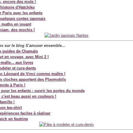
, encore des mots !
'histoire d'Hatchiko
 Paris avec les enfants
quelques contes japonais
s maths en jouant
miam, des mochis !
ans sur le blog S'amuser
ensemble...
ts guides de Chamalo
rt en voyage, avec Mini 2 !
 malle... aux livres
odeler et cure-dents
ec Léonard de Vinci comme maître !
s cloches apportent des Playmobils
mide à Paris !
 pour les enfants : ouvrir les portes du monde
 c'est beau aussi en couleurs !
famille !
on tee-shirt
xpériences faciles à réaliser
ich en feutrine