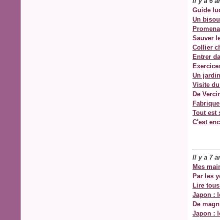
Il y a 6 
Guide lu
Un bisou
Promena
Sauver l
Collier c
Entrer da
Exercice
Un jardi
Visite du
De Vercin
Fabrique
Tout est 
C'est enc
Il y a 7 
Mes main
Par les 
Lire tous
Japon : l
De magni
Japon : 