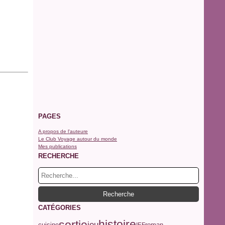
PAGES
A propos de l'auteure
Le Club Voyage autour du monde
Mes publications
RECHERCHE
CATÉGORIES
histoire
sortie
jeu
roman
cuisine
IEF