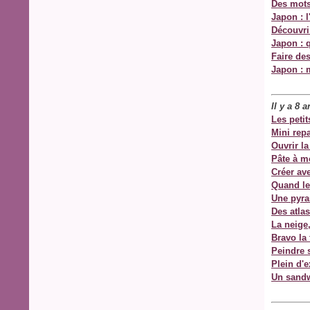
Des mots
Japon : l
Découvrir
Japon : 
Faire de
Japon : 
Il y a 8 
Les peti
Mini repa
Ouvrir la
Pâte à m
Créer av
Quand le
Une pyra
Des atlas
La neige,
Bravo la 
Peindre s
Plein d'e
Un sandw