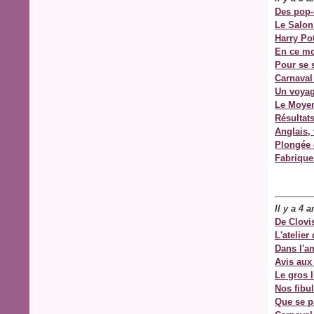
Des pop-
Le Salon 
Harry Pot
En ce mo
Pour se 
Carnaval
Un voyag
Le Moye
Résultat
Anglais,
Plongée 
Fabrique
Il y a 4 
De Clovi
L'atelier
Dans l'a
Avis aux
Le gros l
Nos fibu
Que se pa