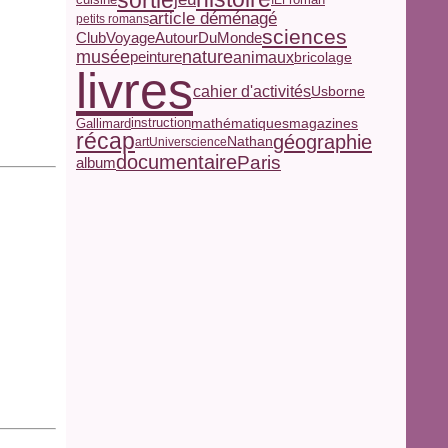
article déménagé
petits romans
sciences
ClubVoyageAutourDuMonde
nature
musée
peinture
animaux
bricolage
livres
cahier d'activités
Usborne
magazines
mathématiques
Gallimard
instruction
récap
géographie
Nathan
art
Universcience
documentaire
Paris
album