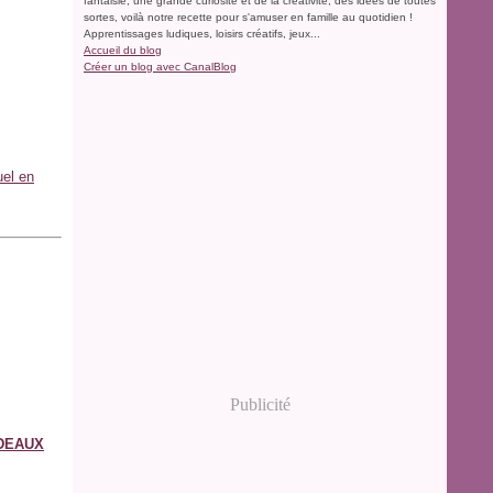
fantaisie, une grande curiosité et de la créativité, des idées de toutes
sortes, voilà notre recette pour s'amuser en famille au quotidien !
Apprentissages ludiques, loisirs créatifs, jeux...
Accueil du blog
Créer un blog avec CanalBlog
uel en
Publicité
ADEAUX