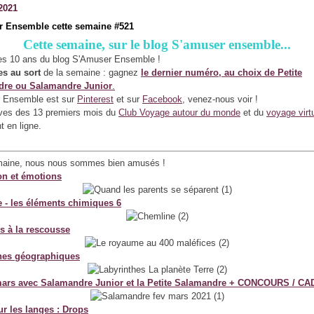
2021
 Ensemble cette semaine #521
Cette semaine, sur le blog S'amuser ensemble...
es 10 ans du blog S'Amuser Ensemble !
es au sort
de la semaine : gagnez
le dernier numéro, au choix de Petite
re ou Salamandre Junior
.
 Ensemble est sur
Pinterest
et sur
Facebook
, venez-nous voir !
ives des 13 premiers mois du
Club Voyage autour du monde
et du
voyage virt
t en ligne.
maine, nous nous sommes bien amusés !
on et émotions
 - les éléments chimiques 6
s à la rescousse
hes géographiques
mars avec Salamandre Junior et la Petite Salamandre + CONCOURS / C
ur les langes : Drops