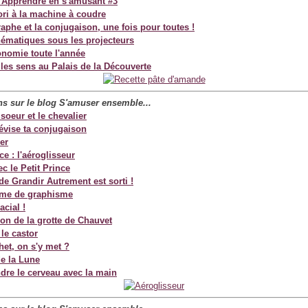
 Apprendre en s'amusant #3
ri à la machine à coudre
aphe et la conjugaison, une fois pour toutes !
ématiques sous les projecteurs
onomie toute l'année
 les sens au Palais de la Découverte
ans sur le blog S'amuser ensemble...
 soeur et le chevalier
Révise ta conjugaison
ler
e : l'aéroglisseur
c le Petit Prince
de Grandir Autrement est sorti !
me de graphisme
acial !
ion de la grotte de Chauvet
le castor
het, on s'y met ?
e la Lune
re le cerveau avec la main