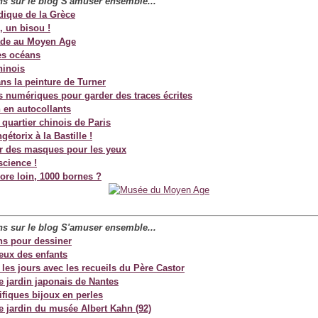
ans sur le blog S'amuser
ensemble...
dique de la Grèce
, un bisou !
de au Moyen Age
es océans
hinois
ns la peinture de Turner
s numériques pour garder des traces écrites
n en autocollants
 quartier chinois de Paris
gétorix à la Bastille !
r des masques pour les yeux
science !
ore loin, 1000 bornes ?
ans sur le blog S'amuser
ensemble...
s pour dessiner
yeux des enfants
 les jours avec les recueils du Père Castor
e jardin japonais de Nantes
fiques bijoux en perles
le jardin du musée Albert Kahn (92)