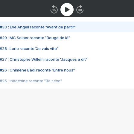
#30 : Eve Angeli raconte "Avant de partir"
#29 : MC Solaar raconte "Bouge de là"
28 : Lorie raconte "Je vais vite"
#27 : Christophe Willem raconte "Jacques a dit"
#26 : Chimène Badi raconte "Entre nous"
#25 : Indochine raconte "3e sexe"
#24 : Zaho raconte "C'est chelou"
#23 : Patrick Bruel raconte "Au café des délices"
#22 : Kyo raconte "Le chemin"
#21 : Nolwenn Leroy raconte "Cassé"